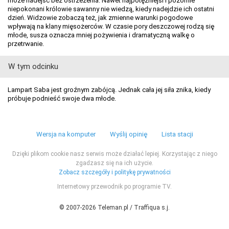
może nadejść bez ostrzeżenia. Nawet najpotężniejsi i pozornie
niepokonani królowie sawanny nie wiedzą, kiedy nadejdzie ich ostatni
dzień. Widzowie zobaczą też, jak zmienne warunki pogodowe
wpływają na klany mięsożerców. W czasie pory deszczowej rodzą się
młode, susza oznacza mniej pożywienia i dramatyczną walkę o
przetrwanie.
W tym odcinku
Lampart Saba jest groźnym zabójcą. Jednak cała jej siła znika, kiedy
próbuje podnieść swoje dwa młode.
Wersja na komputer
Wyślij opinię
Lista stacji
Dzięki plikom cookie nasz serwis może działać lepiej. Korzystając z niego
zgadzasz się na ich użycie.
Zobacz szczegóły i politykę prywatności
Internetowy przewodnik po programie TV.
© 2007-2026 Teleman.pl / Traffiqua s.j.