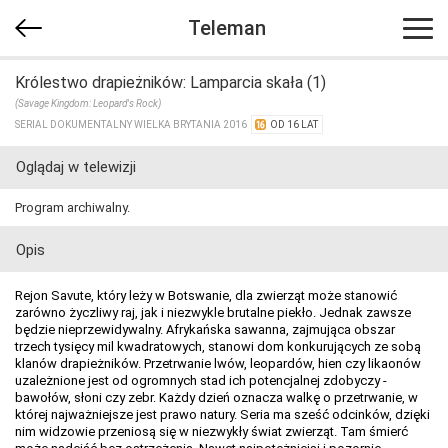
Teleman
Królestwo drapieżników: Lamparcia skała (1)
(Savage Kingdom: Leopard's Rock)
SERIAL DOKUMENTALNY WIELKA BRYTANIA 2016
OD 16 LAT
Oglądaj w telewizji
Program archiwalny.
Opis
Rejon Savute, który leży w Botswanie, dla zwierząt może stanowić
zarówno życzliwy raj, jak i niezwykle brutalne piekło. Jednak zawsze
będzie nieprzewidywalny. Afrykańska sawanna, zajmująca obszar
trzech tysięcy mil kwadratowych, stanowi dom konkurujących ze sobą
klanów drapieżników. Przetrwanie lwów, leopardów, hien czy likaonów
uzależnione jest od ogromnych stad ich potencjalnej zdobyczy -
bawołów, słoni czy zebr. Każdy dzień oznacza walkę o przetrwanie, w
której najważniejsze jest prawo natury. Seria ma sześć odcinków, dzięki
nim widzowie przeniosą się w niezwykły świat zwierząt. Tam śmierć