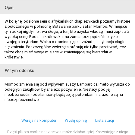
Opis
W kolejnej odsłonie serii o afrykańskich drapieżnikach poznamy historie
z położonego w północnej Botswanie parku safari Mombo. W miejscu
tym pokój nigdy nie trwa długo, a ten, kto uzyska władzę, musi zapłacić
wysoką cenę. Rodzina królewska ma zamiar przepędzić hieny ze
swojego terytorium. Walka o dominację jest zażarta, a sytuacja ciągle
się zmienia. Poszczególne zwierzęta próbują nie tylko przetrwać, lecz
także chcą mieć swoje miejsce w zmieniającej się hierarchii w
królestwie.
W tym odcinku
Mombo zmienia się pod wpływem suszy. Lamparcica Phefo wyrusza do
odległych zakątków, by znaleźć pożywienie. Niestety, pod jej
nieobecność młode lamparty będące jej potomkami narażone są na
niebezpieczeństwo.
Wersja na komputer
Wyślij opinię
Lista stacji
Dzięki plikom cookie nasz serwis może działać lepiej. Korzystając z niego