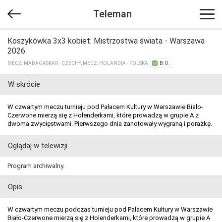
Teleman
Koszykówka 3x3 kobiet: Mistrzostwa świata - Warszawa
2026
MECZ: MADAGASKAR - CZECHY, MECZ: HOLANDIA - POLSKA
B.O.
W skrócie
W czwartym meczu turnieju pod Pałacem Kultury w Warszawie Biało-
Czerwone mierzą się z Holenderkami, które prowadzą w grupie A z
dwoma zwycięstwami. Pierwszego dnia zanotowały wygraną i porażkę.
Oglądaj w telewizji
Program archiwalny.
Opis
W czwartym meczu podczas turnieju pod Pałacem Kultury w Warszawie
Biało-Czerwone mierzą się z Holenderkami, które prowadzą w grupie A