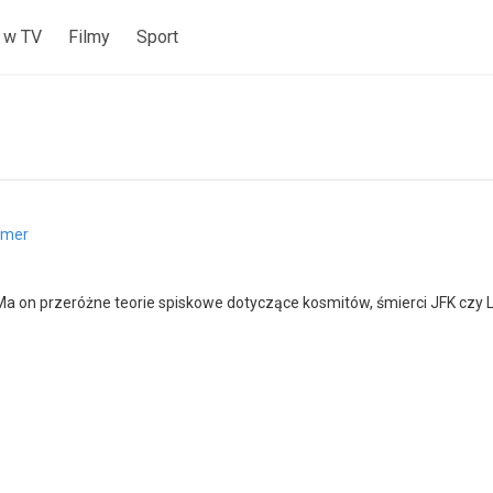
 w TV
Filmy
Sport
llmer
 Ma on przeróżne teorie spiskowe dotyczące kosmitów, śmierci JFK czy 