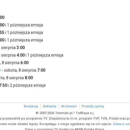
:00
:00
i 1 późniejsza emisja
:55
i 1 późniejsza emisja
:00
i 1 późniejsza emisja
8 sierpnia
3:00
8 sierpnia
4:00
i 1 późniejsza emisja
, 8 sierpnia
6:00
y
- sobota, 8 sierpnia
7:00
ta, 8 sierpnia
8:00
7:50
i 2 późniejsze emisje
Redakcja
Reklama
Archiwum
Prześlij opinię
© 2007-2026 Teleman.pl / Traffiqua s.j.
y przewodnik po programie TV. Znajdziesz tu m.in. program TVP, TVN, Polsat oraz po
rwis może działać lepiej. Korzystając z niego zgadzasz się na ich użycie.
Zobacz szc
Dane o programie TV dostarcza AKPA Polska Press.