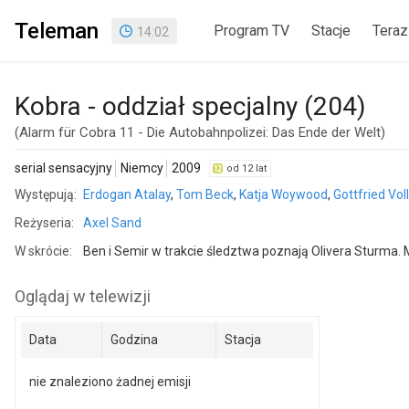
Teleman
Program TV
Stacje
Teraz
14
:
02
Kobra - oddział specjalny (204)
(Alarm für Cobra 11 - Die Autobahnpolizei: Das Ende der Welt)
serial sensacyjny
Niemcy
2009
od 12 lat
Występują:
Erdogan Atalay
,
Tom Beck
,
Katja Woywood
,
Gottfried Vo
Reżyseria:
Axel Sand
W skrócie:
Ben i Semir w trakcie śledztwa poznają Olivera Sturma.
Oglądaj w telewizji
Data
Godzina
Stacja
nie znaleziono żadnej emisji