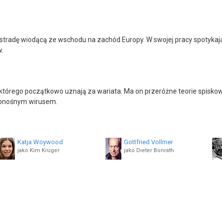
utostradę wiodącą ze wschodu na zachód Europy. W swojej pracy spotykaj
w.
 którego początkowo uznają za wariata. Ma on przeróżne teorie spiskow
cionośnym wirusem.
Katja Woywood
Gottfried Vollmer
jako Kim Krüger
jako Dieter Bonrath