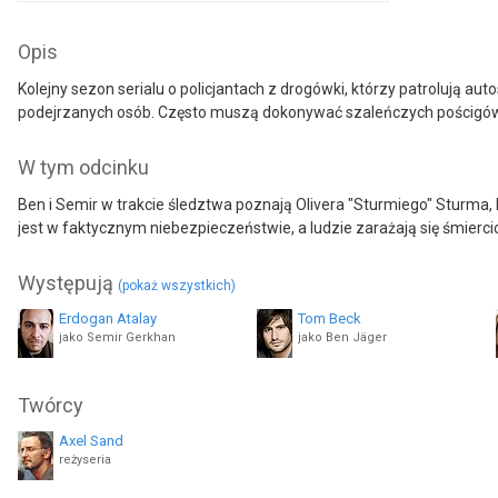
Opis
Kolejny sezon serialu o policjantach z drogówki, którzy patrolują a
podejrzanych osób. Często muszą dokonywać szaleńczych pościgó
W tym odcinku
Ben i Semir w trakcie śledztwa poznają Olivera "Sturmiego" Sturma,
jest w faktycznym niebezpieczeństwie, a ludzie zarażają się śmier
Występują
(pokaż wszystkich)
Erdogan Atalay
Tom Beck
jako Semir Gerkhan
jako Ben Jäger
Niels Kurvin
Vinzenz Kiefer
Twórcy
jako Hartmut Freund
Axel Sand
reżyseria