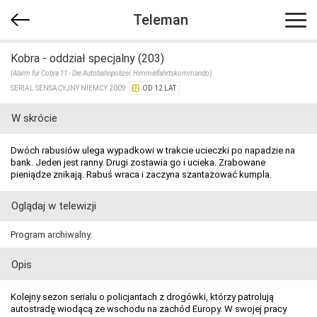
Teleman
Kobra - oddział specjalny (203)
(Alarm für Cobra 11 - Die Autobahnpolizei: Himmelfahrtskommando)
SERIAL SENSACYJNY NIEMCY 2009
OD 12 LAT
W skrócie
Dwóch rabusiów ulega wypadkowi w trakcie ucieczki po napadzie na
bank. Jeden jest ranny. Drugi zostawia go i ucieka. Zrabowane
pieniądze znikają. Rabuś wraca i zaczyna szantażować kumpla.
Oglądaj w telewizji
Program archiwalny.
Opis
Kolejny sezon serialu o policjantach z drogówki, którzy patrolują
autostradę wiodącą ze wschodu na zachód Europy. W swojej pracy