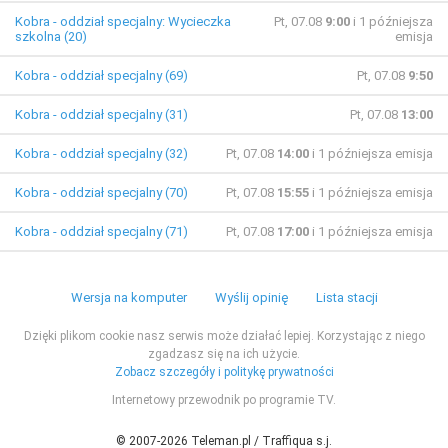
Kobra - oddział specjalny: Wycieczka
Pt, 07.08
9:00
i 1 późniejsza
szkolna (20)
emisja
Kobra - oddział specjalny (69)
Pt, 07.08
9:50
Kobra - oddział specjalny (31)
Pt, 07.08
13:00
Kobra - oddział specjalny (32)
Pt, 07.08
14:00
i 1 późniejsza emisja
Kobra - oddział specjalny (70)
Pt, 07.08
15:55
i 1 późniejsza emisja
Kobra - oddział specjalny (71)
Pt, 07.08
17:00
i 1 późniejsza emisja
Wersja na komputer
Wyślij opinię
Lista stacji
Dzięki plikom cookie nasz serwis może działać lepiej. Korzystając z niego
zgadzasz się na ich użycie.
Zobacz szczegóły i politykę prywatności
Internetowy przewodnik po programie TV.
© 2007-2026 Teleman.pl / Traffiqua s.j.