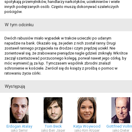
spotykają przemytników, handlarzy narkotyków, uciekinierów i wiele
innych podejrzanych osób. Często muszą dokonywać szaleńczych
pościgów.
W tym odcinku
Dwóch rabusiów miało wypadek w trakcie ucieczki po udanym
napadzie na bank. Okazało się, że jeden z nich został ranny. Drugi
zostawił rannego przyjaciela na drodze i czym prędzej uciekł. Nie
zorientował się, że zrabowane pieniądze nagle gdzieś zniknęły. Wkrótce
zaczął szantażować porzuconego kolegę, porwał nawet jego córkę, by
móc wymienić ją za łup. Tymczasem wspólnik zbrodni znalazł
schronienie w kościele. Zwrócił się do księży z prośbą o pomoc w
ratowaniu życia córki.
Występują
Erdogan Atalay
Tom Beck
Katja Woywood
Gottfried Vollm
jako Semir
jako Ben Jäger
jako Kim Krüger
jako Dieter