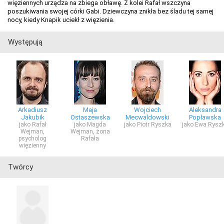
więziennych urządza na zbiega obławę. Z kolei Rafał wszczyna
poszukiwania swojej córki Gabi. Dziewczyna znikła bez śladu tej samej
nocy, kiedy Knapik uciekł z więzienia.
Występują
Arkadiusz
Maja
Wojciech
Aleksandra
Jakubik
Ostaszewska
Mecwaldowski
Popławska
jako Rafał
jako Magda
jako Piotr Ryszka
jako Ewa Rysz
Wejman,
Wejman, żona
psycholog
Rafała
więzienny
Twórcy