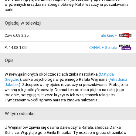
więziennych urządza na zbiega obławę. Rafał wszczyna poszukiwania
córki.
Oglądaj w telewizji
Czw 6.08 2:25
ale kino+
Pt 14.08 1:00
CANAL+ Seriale
Opis
W niewyjaśnionych okolicznościach znika nastolatka (
Matylda
Giegżno
), córka psychologa więziennego Rafała Wejmana (
Arkadiusz
Jakubik
). Zdesperowany ojciec rozpoczyna poszukiwania. Próbuje na
własną rękę odkryć prawdę. Dramat ten odciska piętno na całej jego
rodzinie, potęgując jeszcze kryzys w ich wzajemnych relacjach.
Tymczasem wokół sprawy narasta zmowa milczenia.
W tym odcinku
U Wejmanów zjawia się dawna dziewczyna Rafała, śledcza Danka
Schulze. Wypytuje go o Emila Knapika. Tymczasem grupa strażników