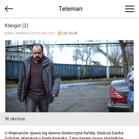
Teleman
Klangor (2)
SERIAL KRYMINALNY POLSKA 2021
OD 16 LAT
W skrócie
U Wejmanów zjawia się dawna dziewczyna Rafała, śledcza Danka
Schulze. Wypytuje o Emila Knapika. Tymczasem grupa strażników