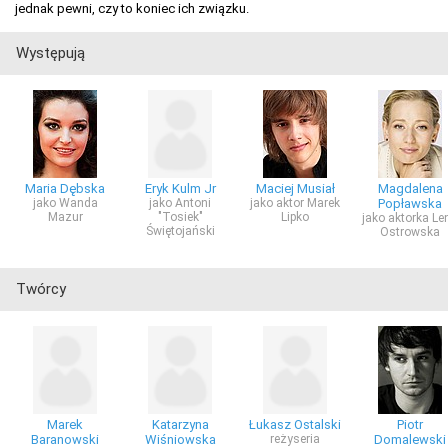
jednak pewni, czy to koniec ich związku.
Występują
Maria Dębska
Eryk Kulm Jr
Maciej Musiał
Magdalena
jako Wanda
jako Antoni
jako aktor Marek
Popławska
Mazur
"Tosiek"
Lipko
jako aktorka Le
Świętojański
Ostrowska
Twórcy
Marek
Katarzyna
Łukasz Ostalski
Piotr
Baranowski
Wiśniowska
reżyseria
Domalewski