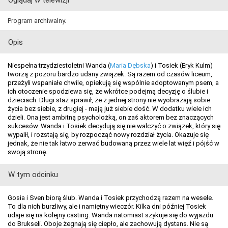
Oglądaj w telewizji
Program archiwalny.
Opis
Niespełna trzydziestoletni Wanda (
Maria Dębska
) i Tosiek (Eryk Kulm)
tworzą z pozoru bardzo udany związek. Są razem od czasów liceum,
przeżyli wspaniałe chwile, opiekują się wspólnie adoptowanym psem, a
ich otoczenie spodziewa się, że wkrótce podejmą decyzję o ślubie i
dzieciach. Długi staż sprawił, że z jednej strony nie wyobrażają sobie
życia bez siebie, z drugiej - mają już siebie dość. W dodatku wiele ich
dzieli. Ona jest ambitną psycholożką, on zaś aktorem bez znaczących
sukcesów. Wanda i Tosiek decydują się nie walczyć o związek, który się
wypalił, i rozstają się, by rozpocząć nowy rozdział życia. Okazuje się
jednak, że nie tak łatwo zerwać budowaną przez wiele lat więź i pójść w
swoją stronę.
W tym odcinku
Gosia i Sven biorą ślub. Wanda i Tosiek przychodzą razem na wesele.
To dla nich burzliwy, ale i namiętny wieczór. Kilka dni później Tosiek
udaje się na kolejny casting. Wanda natomiast szykuje się do wyjazdu
do Brukseli. Oboje żegnają się ciepło, ale zachowują dystans. Nie są