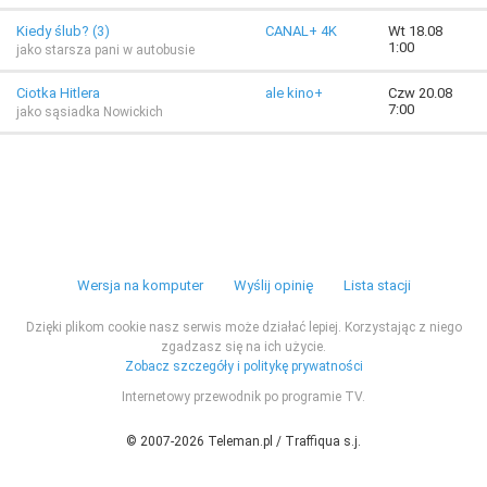
Kiedy ślub? (3)
CANAL+ 4K
Wt 18.08
1:00
jako starsza pani w autobusie
Ciotka Hitlera
ale kino+
Czw 20.08
7:00
jako sąsiadka Nowickich
Wersja na komputer
Wyślij opinię
Lista stacji
Dzięki plikom cookie nasz serwis może działać lepiej. Korzystając z niego
zgadzasz się na ich użycie.
Zobacz szczegóły i politykę prywatności
Internetowy przewodnik po programie TV.
© 2007-2026 Teleman.pl / Traffiqua s.j.