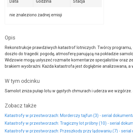
Data
Godzina
Stacja
nie znaleziono żadnej emisji
Opis
Rekonstrukcje prawdziwych katastrof lotniczych. Twórcy programu, 
doszło do tragedii: pogodę, atmosferę panującą na pokładzie samolot
Widzowie mogą usłyszeć rozmaite komentarze specjalistów oraz ze
brakiem wyobraźni. Każda katastrofa jest dogłębnie analizowana, a 
W tym odcinku
Samolot zniża pułap lotu w gęstych chmurach i uderza we wzgórze. Ś
Zobacz także
Katastrofy w przestworzach: Morderczy tajfun (3) - serial dokument
Katastrofy w przestworzach: Tragiczny lot próbny (10) - serial doku
Katastrofy w przestworzach: Przeszkody przy lądowaniu (7) - seria