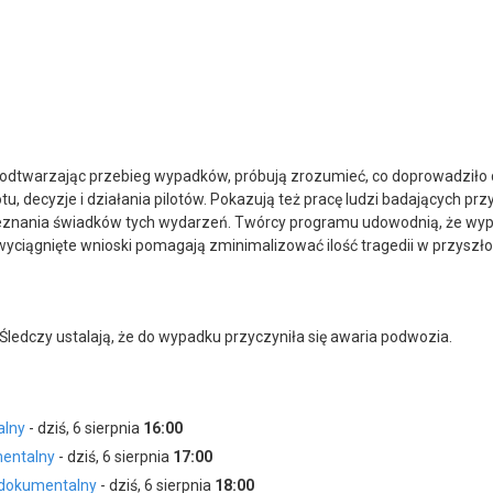
odtwarzając przebieg wypadków, próbują zrozumieć, co doprowadziło d
u, decyzje i działania pilotów. Pokazują też pracę ludzi badających p
znania świadków tych wydarzeń. Twórcy programu udowodnią, że wypad
wyciągnięte wnioski pomagają zminimalizować ilość tragedii w przyszło
ledczy ustalają, że do wypadku przyczyniła się awaria podwozia.
alny
- dziś, 6 sierpnia
16:00
mentalny
- dziś, 6 sierpnia
17:00
l dokumentalny
- dziś, 6 sierpnia
18:00