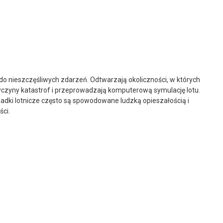
o nieszczęśliwych zdarzeń. Odtwarzają okoliczności, w których
rzyczyny katastrof i przeprowadzają komputerową symulację lotu.
ki lotnicze często są spowodowane ludzką opieszałością i
ści.