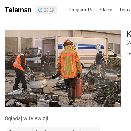
Teleman
Program TV
Stacje
Teraz
23
:
29
K
(A
se
Oglądaj w telewizji