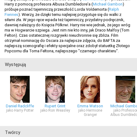
Harry z pomocą profesora Albusa Dumbledore'a (
Michael Gambon
)
próbuje poznać tajemniczą przeszłość Lorda Voldemorta (
Ralph
Fiennes
). Wierzy, że dzięki temu najlepiej przygotuje się do walki z
siłami zła. W jego ręce wpada też tajemniczy, przydatny podręcznik,
dawniej należący do Księcia Półkrwi. Harry nie wie jednak, że jego wróg
ma w Hogwarcie szpiega. Jest nim nie kto inny, jak Draco Malfoy (Tom
Felton). Czas ostatecznej rozgrywki nieuchronnie się zbliża. Film
otrzymał nominację do Oscara za najlepsze zdjęcia, do BAFTA za
najlepszą scenografię i efekty specjalne oraz zdobył statuetkę Złotego
Popcornu dla Toma Feltona, najlepszego "czarnego charakteru".
Występują
Daniel Radcliffe
Rupert Grint
Emma Watson
Michael Gamb
jako Harry Potter
jako Ron Weasley
jako Hermione
jako Professo
Granger
Albus Dumbledo
Twórcy