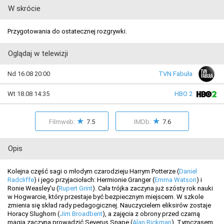
W skrócie
Przygotowania do ostatecznej rozgrywki.
Oglądaj w telewizji
Nd 16.08 20:00
TVN Fabuła
Wt 18.08 14:35
HBO 2
★
★
Filmweb:
7.5
IMDb:
7.6
Opis
Kolejna część sagi o młodym czarodzieju Harrym Potterze (
Daniel
Radcliffe
) i jego przyjaciołach: Hermionie Granger (
Emma Watson
) i
Ronie Weasley'u (
Rupert Grint
). Cała trójka zaczyna już szósty rok nauki
w Hogwarcie, który przestaje być bezpiecznym miejscem. W szkole
zmienia się skład rady pedagogicznej. Nauczycielem eliksirów zostaje
Horacy Slughorn (
Jim Broadbent
), a zajęcia z obrony przed czarną
magią zaczyna prowadzić Severus Snape (
Alan Rickman
). Tymczasem