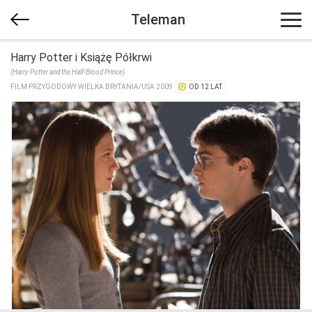
Teleman
Harry Potter i Książę Półkrwi
(Harry Potter and the Half-Blood Prince)
FILM PRZYGODOWY WIELKA BRYTANIA/​USA 2009
OD 12 LAT