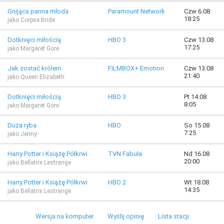
Gnijąca panna młoda
Paramount Network
Czw 6.08
18:25
jako Corpse Bride
Dotknięci miłością
HBO 3
Czw 13.08
17:25
jako Margaret Gore
Jak zostać królem
FILMBOX+ Emotion
Czw 13.08
21:40
jako Queen Elizabeth
Dotknięci miłością
HBO 3
Pt 14.08
8:05
jako Margaret Gore
Duża ryba
HBO
So 15.08
7:25
jako Jenny
Harry Potter i Książę Półkrwi
TVN Fabuła
Nd 16.08
20:00
jako Bellatrix Lestrange
Harry Potter i Książę Półkrwi
HBO 2
Wt 18.08
14:35
jako Bellatrix Lestrange
Wersja na komputer
Wyślij opinię
Lista stacji