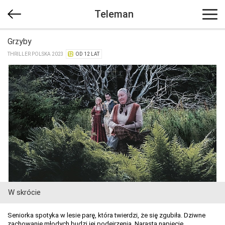
Teleman
Grzyby
THRILLER POLSKA 2023
OD 12 LAT
W skrócie
Seniorka spotyka w lesie parę, która twierdzi, że się zgubiła. Dziwne
zachowanie młodych budzi jej podejrzenia. Narasta napięcie.