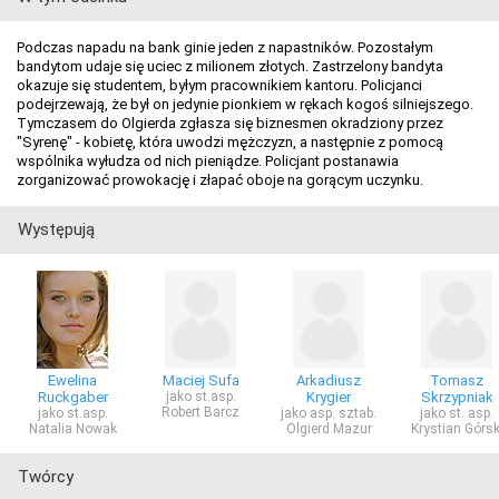
Podczas napadu na bank ginie jeden z napastników. Pozostałym
bandytom udaje się uciec z milionem złotych. Zastrzelony bandyta
okazuje się studentem, byłym pracownikiem kantoru. Policjanci
podejrzewają, że był on jedynie pionkiem w rękach kogoś silniejszego.
Tymczasem do Olgierda zgłasza się biznesmen okradziony przez
"Syrenę" - kobietę, która uwodzi mężczyzn, a następnie z pomocą
wspólnika wyłudza od nich pieniądze. Policjant postanawia
zorganizować prowokację i złapać oboje na gorącym uczynku.
Występują
Ewelina
Maciej Sufa
Arkadiusz
Tomasz
Ruckgaber
jako st.asp.
Krygier
Skrzypniak
Robert Barcz
jako st.asp.
jako asp. sztab.
jako st. asp.
Natalia Nowak
Olgierd Mazur
Krystian Górsk
Twórcy