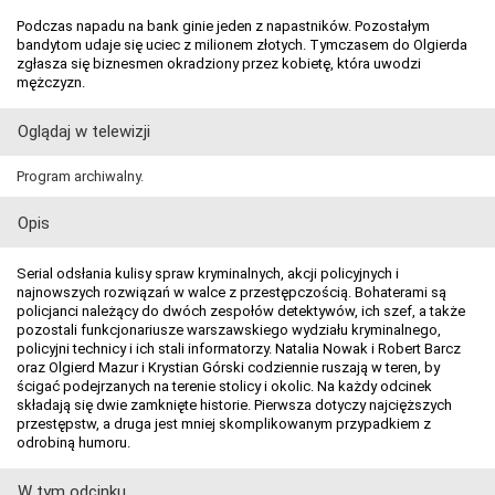
Podczas napadu na bank ginie jeden z napastników. Pozostałym
bandytom udaje się uciec z milionem złotych. Tymczasem do Olgierda
zgłasza się biznesmen okradziony przez kobietę, która uwodzi
mężczyzn.
Oglądaj w telewizji
Program archiwalny.
Opis
Serial odsłania kulisy spraw kryminalnych, akcji policyjnych i
najnowszych rozwiązań w walce z przestępczością. Bohaterami są
policjanci należący do dwóch zespołów detektywów, ich szef, a także
pozostali funkcjonariusze warszawskiego wydziału kryminalnego,
policyjni technicy i ich stali informatorzy. Natalia Nowak i Robert Barcz
oraz Olgierd Mazur i Krystian Górski codziennie ruszają w teren, by
ścigać podejrzanych na terenie stolicy i okolic. Na każdy odcinek
składają się dwie zamknięte historie. Pierwsza dotyczy najcięższych
przestępstw, a druga jest mniej skomplikowanym przypadkiem z
odrobiną humoru.
W tym odcinku