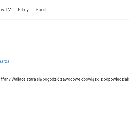
 w TV
Filmy
Sport
Garza
ffany Wallace stara się pogodzić zawodowe obowiązki z odpowiedzialn