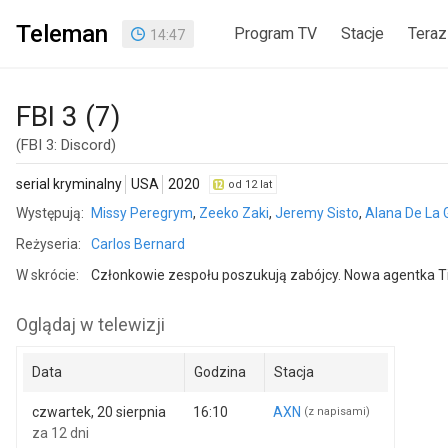
Teleman
Program TV
Stacje
Teraz
14
:
47
FBI 3 (7)
(FBI 3: Discord)
serial kryminalny
USA
2020
od 12 lat
Występują:
Missy Peregrym
,
Zeeko Zaki
,
Jeremy Sisto
,
Alana De La 
Reżyseria:
Carlos Bernard
W skrócie:
Członkowie zespołu poszukują zabójcy. Nowa agentka Ti
Oglądaj w telewizji
Data
Godzina
Stacja
czwartek, 20 sierpnia
16:10
AXN
(z napisami)
za 12 dni