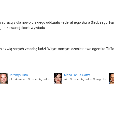
n pracują dla nowojorskiego oddziału Federalnego Biura Śledczego. F
rganizowanej i kontrwywiadu.
iezwiązanych ze sobą ludzi. W tym samym czasie nowa agentka Tiffany
Jeremy Sisto
Alana De La Garza
jako Assistant Special Agent in Charge Jubal Valentine
jako Special Agent in Charge Isobel Castille
James Chen
Ebonee Noel
jako Analyst Ian Lim
jako Analyst Kristen Chazal
Kathleen Munroe
jako ADIC Rina Trenholm