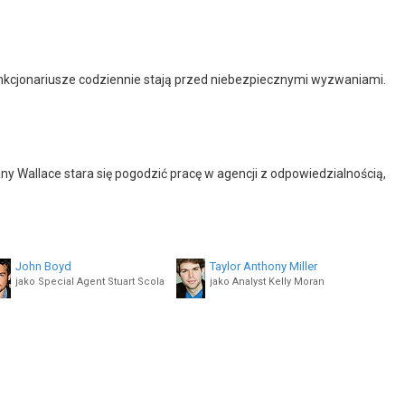
unkcjonariusze codziennie stają przed niebezpiecznymi wyzwaniami.
 Wallace stara się pogodzić pracę w agencji z odpowiedzialnością,
John Boyd
Taylor Anthony Miller
jako Special Agent Stuart Scola
jako Analyst Kelly Moran
Roshawn Franklin
Thomas Philip O'Neill
jako Special Agent Trevor Hobbs
jako Dr. Neil Mosbach