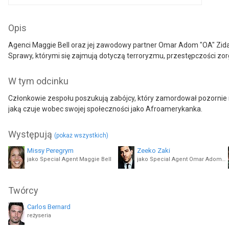
Opis
Agenci Maggie Bell oraz jej zawodowy partner Omar Adom "OA" Zida
Sprawy, którymi się zajmują dotyczą terroryzmu, przestępczości zo
W tym odcinku
Członkowie zespołu poszukują zabójcy, który zamordował pozornie n
jaką czuje wobec swojej społeczności jako Afroamerykanka.
Występują
(pokaż wszystkich)
Missy Peregrym
Zeeko Zaki
jako Special Agent Maggie Bell
jako Special Agent Omar Adom 'OA' Zidan
Vedette Lim
Katherine Renee Kane
Twórcy
jako Analyst Elise Taylor
jako Special Agent Tiffany Wallace
Carlos Bernard
Carmen Lamar Gonzalez
Catherine Haena Kim
reżyseria
jako Bomb Tech Carla Flores
jako Special Agent Emily Ryder