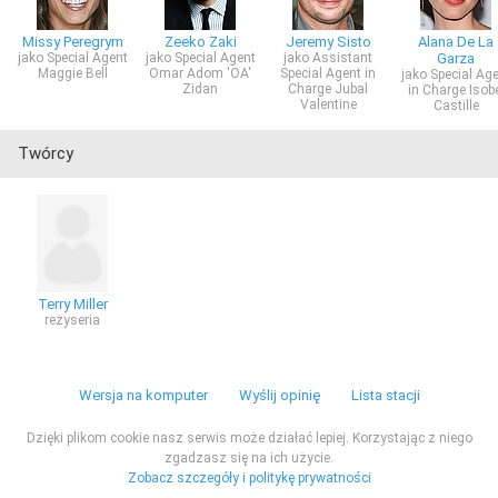
Missy Peregrym
Zeeko Zaki
Jeremy Sisto
Alana De La
jako Special Agent
jako Special Agent
jako Assistant
Garza
Maggie Bell
Omar Adom 'OA'
Special Agent in
jako Special Ag
Zidan
Charge Jubal
in Charge Isob
Valentine
Castille
Twórcy
Terry Miller
reżyseria
Wersja na komputer
Wyślij opinię
Lista stacji
Dzięki plikom cookie nasz serwis może działać lepiej. Korzystając z niego
zgadzasz się na ich użycie.
Zobacz szczegóły i politykę prywatności