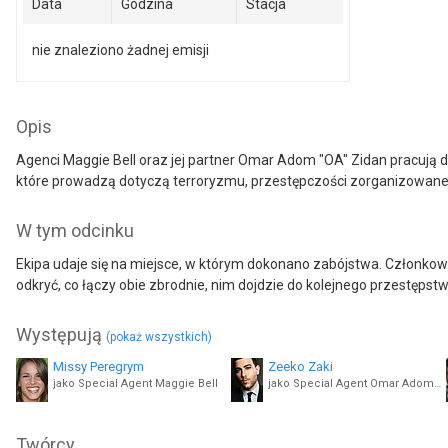
Data
Godzina
Stacja
nie znaleziono żadnej emisji
Opis
Agenci Maggie Bell oraz jej partner Omar Adom "OA" Zidan pracują 
które prowadzą dotyczą terroryzmu, przestępczości zorganizowanej
W tym odcinku
Ekipa udaje się na miejsce, w którym dokonano zabójstwa. Członko
odkryć, co łączy obie zbrodnie, nim dojdzie do kolejnego przestępst
Występują
(pokaż wszystkich)
Missy Peregrym
Zeeko Zaki
jako Special Agent Maggie Bell
jako Special Agent Omar Adom 'OA' Zidan
Vedette Lim
Katherine Renee Kane
Twórcy
jako Analyst Elise Taylor
jako Special Agent Tiffany Wallace