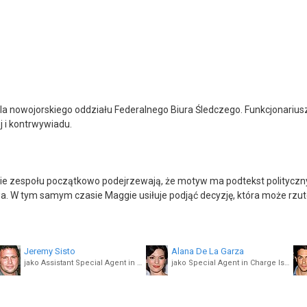
dla nowojorskiego oddziału Federalnego Biura Śledczego. Funkcjonariu
 i kontrwywiadu.
wie zespołu początkowo podejrzewają, że motyw ma podtekst polityczn
wa. W tym samym czasie Maggie usiłuje podjąć decyzję, która może rzuto
Jeremy Sisto
Alana De La Garza
jako Assistant Special Agent in Charge Jubal Valentine
jako Special Agent in Charge Isobel Castille
James Chen
Ebonee Noel
jako Analyst Ian Lim
jako Analyst Kristen Chazal