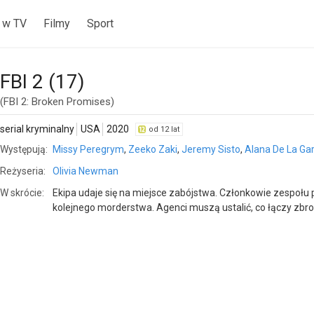
 w TV
Filmy
Sport
FBI 2 (17)
(FBI 2: Broken Promises)
serial kryminalny
USA
2020
od 12 lat
Występują:
Missy Peregrym
,
Zeeko Zaki
,
Jeremy Sisto
,
Alana De La Ga
Reżyseria:
Olivia Newman
W skrócie:
Ekipa udaje się na miejsce zabójstwa. Członkowie zespoł
kolejnego morderstwa. Agenci muszą ustalić, co łączy zbro