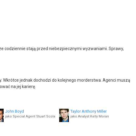
sze codziennie stają przed niebezpiecznymi wyzwaniami. Sprawy,
y. Wkrótce jednak dochodzi do kolejnego morderstwa. Agenci muszą
wać na jej karierę.
John Boyd
Taylor Anthony Miller
jako Special Agent Stuart Scola
jako Analyst Kelly Moran
Roshawn Franklin
Thomas Philip O'Neill
jako Special Agent Trevor Hobbs
jako Dr. Neil Mosbach