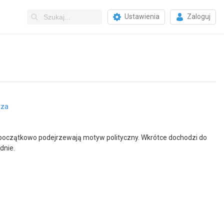
Ustawienia
Zaloguj
rza
u początkowo podejrzewają motyw polityczny. Wkrótce dochodzi do
dnie.