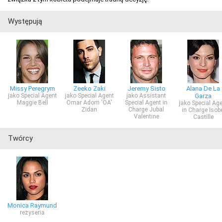
Występują
Missy Peregrym
Zeeko Zaki
Jeremy Sisto
Alana De La
jako Special Agent
jako Special Agent
jako Assistant
Garza
Maggie Bell
Omar Adom 'OA'
Special Agent in
jako Special Ag
Zidan
Charge Jubal
in Charge Isob
Valentine
Castille
Twórcy
Monica Raymund
reżyseria