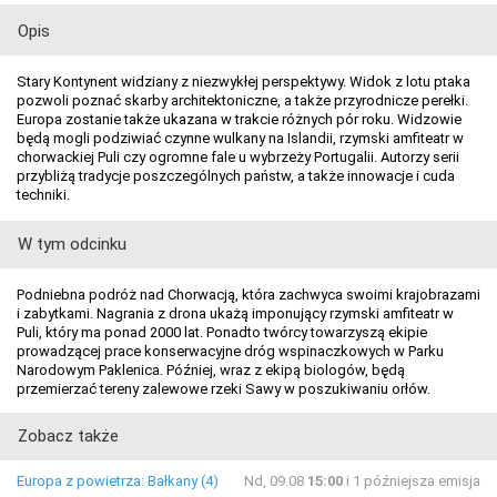
Opis
Stary Kontynent widziany z niezwykłej perspektywy. Widok z lotu ptaka
pozwoli poznać skarby architektoniczne, a także przyrodnicze perełki.
Europa zostanie także ukazana w trakcie różnych pór roku. Widzowie
będą mogli podziwiać czynne wulkany na Islandii, rzymski amfiteatr w
chorwackiej Puli czy ogromne fale u wybrzeży Portugalii. Autorzy serii
przybliżą tradycje poszczególnych państw, a także innowacje i cuda
techniki.
W tym odcinku
Podniebna podróż nad Chorwacją, która zachwyca swoimi krajobrazami
i zabytkami. Nagrania z drona ukażą imponujący rzymski amfiteatr w
Puli, który ma ponad 2000 lat. Ponadto twórcy towarzyszą ekipie
prowadzącej prace konserwacyjne dróg wspinaczkowych w Parku
Narodowym Paklenica. Później, wraz z ekipą biologów, będą
przemierzać tereny zalewowe rzeki Sawy w poszukiwaniu orłów.
Zobacz także
Europa z powietrza: Bałkany (4)
Nd, 09.08
15:00
i 1 późniejsza emisja