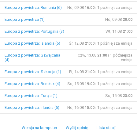
Europa z powietrza: Rumunia (6)
Nd, 09.08
16:00
i 1 późniejsza emisja
Europa z powietrza (1)
Nd, 09.08
20:00
Europa z powietrza: Portugalia (3)
Wt, 11.08
21:00
Europa z powietrza: Islandia (6)
Śr, 12.08
21:00
i 1 późniejsza emisja
Europa z powietrza: Szwajcaria
Czw, 13.08
21:00
i 1 późniejsza
(4)
emisja
Europa z powietrza: Szkocja (1)
Pt, 14.08
21:00
i 1 późniejsza emisja
Europa z powietrza: Benelux (4)
So, 15.08
19:00
i 1 późniejsza emisja
Europa z powietrza: Turcja (1)
So, 15.08
23:00
Europa z powietrza: Irlandia (5)
Nd, 16.08
15:00
i 1 późniejsza emisja
Wersja na komputer
Wyślij opinię
Lista stacji