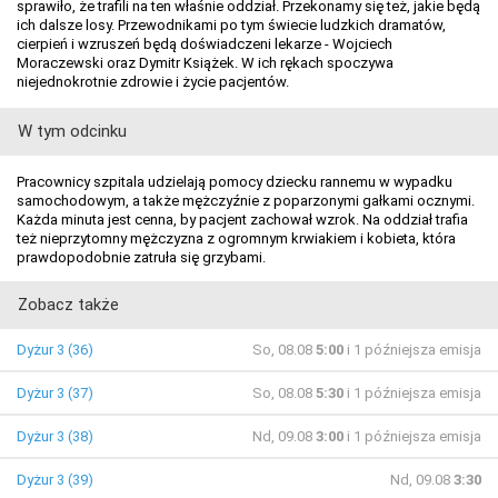
sprawiło, że trafili na ten właśnie oddział. Przekonamy się też, jakie będą
ich dalsze losy. Przewodnikami po tym świecie ludzkich dramatów,
cierpień i wzruszeń będą doświadczeni lekarze - Wojciech
Moraczewski oraz Dymitr Książek. W ich rękach spoczywa
niejednokrotnie zdrowie i życie pacjentów.
W tym odcinku
Pracownicy szpitala udzielają pomocy dziecku rannemu w wypadku
samochodowym, a także mężczyźnie z poparzonymi gałkami ocznymi.
Każda minuta jest cenna, by pacjent zachował wzrok. Na oddział trafia
też nieprzytomny mężczyzna z ogromnym krwiakiem i kobieta, która
prawdopodobnie zatruła się grzybami.
Zobacz także
Dyżur 3 (36)
So, 08.08
5:00
i 1 późniejsza emisja
Dyżur 3 (37)
So, 08.08
5:30
i 1 późniejsza emisja
Dyżur 3 (38)
Nd, 09.08
3:00
i 1 późniejsza emisja
Dyżur 3 (39)
Nd, 09.08
3:30