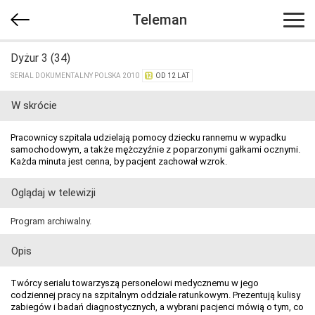
Teleman
Dyżur 3 (34)
SERIAL DOKUMENTALNY POLSKA 2010
OD 12 LAT
W skrócie
Pracownicy szpitala udzielają pomocy dziecku rannemu w wypadku
samochodowym, a także mężczyźnie z poparzonymi gałkami ocznymi.
Każda minuta jest cenna, by pacjent zachował wzrok.
Oglądaj w telewizji
Program archiwalny.
Opis
Twórcy serialu towarzyszą personelowi medycznemu w jego
codziennej pracy na szpitalnym oddziale ratunkowym. Prezentują kulisy
zabiegów i badań diagnostycznych, a wybrani pacjenci mówią o tym, co