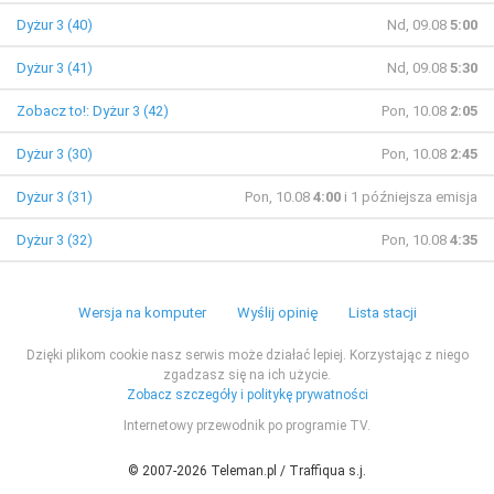
Dyżur 3 (40)
Nd, 09.08
5:00
Dyżur 3 (41)
Nd, 09.08
5:30
Zobacz to!: Dyżur 3 (42)
Pon, 10.08
2:05
Dyżur 3 (30)
Pon, 10.08
2:45
Dyżur 3 (31)
Pon, 10.08
4:00
i 1 późniejsza emisja
Dyżur 3 (32)
Pon, 10.08
4:35
Wersja na komputer
Wyślij opinię
Lista stacji
Dzięki plikom cookie nasz serwis może działać lepiej. Korzystając z niego
zgadzasz się na ich użycie.
Zobacz szczegóły i politykę prywatności
Internetowy przewodnik po programie TV.
© 2007-2026 Teleman.pl / Traffiqua s.j.