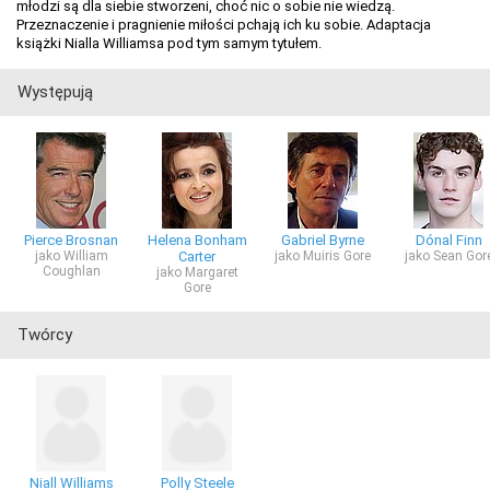
młodzi są dla siebie stworzeni, choć nic o sobie nie wiedzą.
Przeznaczenie i pragnienie miłości pchają ich ku sobie. Adaptacja
książki Nialla Williamsa pod tym samym tytułem.
Występują
Pierce Brosnan
Helena Bonham
Gabriel Byrne
Dónal Finn
jako William
Carter
jako Muiris Gore
jako Sean Gor
Coughlan
jako Margaret
Gore
Twórcy
Niall Williams
Polly Steele