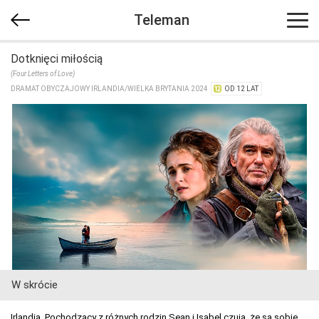
Teleman
Dotknięci miłością
(Four Letters of Love)
DRAMAT OBYCZAJOWY IRLANDIA/​WIELKA BRYTANIA 2024
OD 12 LAT
W skrócie
Irlandia. Pochodzący z różnych rodzin Sean i Isabel czują, że są sobie