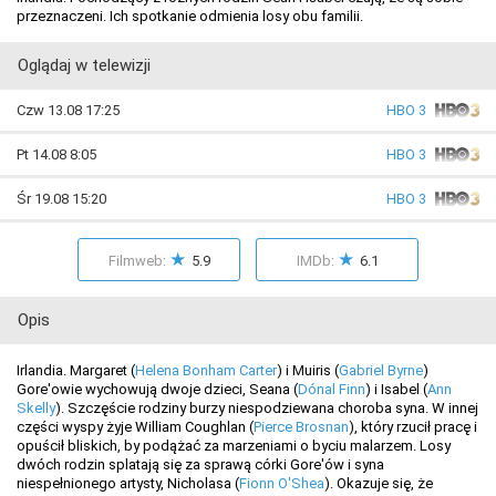
przeznaczeni. Ich spotkanie odmienia losy obu familii.
Oglądaj w telewizji
Czw 13.08 17:25
HBO 3
Pt 14.08 8:05
HBO 3
Śr 19.08 15:20
HBO 3
★
★
Filmweb:
5.9
IMDb:
6.1
Opis
Irlandia. Margaret (
Helena Bonham Carter
) i Muiris (
Gabriel Byrne
)
Gore'owie wychowują dwoje dzieci, Seana (
Dónal Finn
) i Isabel (
Ann
Skelly
). Szczęście rodziny burzy niespodziewana choroba syna. W innej
części wyspy żyje William Coughlan (
Pierce Brosnan
), który rzucił pracę i
opuścił bliskich, by podążać za marzeniami o byciu malarzem. Losy
dwóch rodzin splatają się za sprawą córki Gore'ów i syna
niespełnionego artysty, Nicholasa (
Fionn O'Shea
). Okazuje się, że