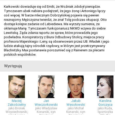
Karkowski dowiaduje się od Emilii, że Woźniak zdobył pieniądze.
Tymczasem ubek nabiera podejrzeń, że jego żonę i Antoniego łączy
coś więcej. W barze mlecznym Dobrzyńskiej pojawia się pewien
nieznajomy. Mężczyzna twierdzi, że znał Tolę podczas okupacji. Otto
dostaje kolejne zadanie od Lebiediewa. Ma wyrzuty sumienia, że
okłamuje Marię. Tymczasem funkcjonariusz NKWD wzywa do siebie
Lewińską. Żąda zdania raportu ze spraw, które prowadziła jego
podwładna. Konspiratorzy z Biura Odbudowy Stolicy, miejsca pracy
profesora Majerskiego i Leny, są obserwowani przez UB. Władek i jego
ludzie atakują tajny ośrodek rządowy, w którym jest przetrzymywany
Blachnitzky. Max postanawia porozumieć się z Rainerem za plecami
polskich wspólników.
Występują
Maciej
Jan
Jakub
Karolina
Zakościelny
Wieczorkowski
Wesołowski
Gorczyca
jako Bronek
jako Władysław
jako Michał
jako Ruda,
Woyciechowski,
Konarski, syn
Konarski, syn
łączniczka