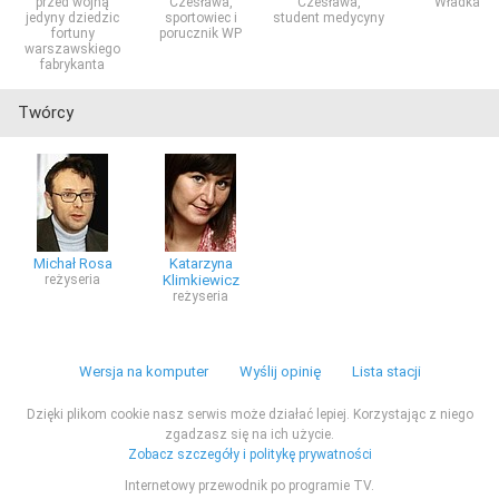
przed wojną
Czesława,
Czesława,
Władka
jedyny dziedzic
sportowiec i
student medycyny
fortuny
porucznik WP
warszawskiego
fabrykanta
Twórcy
Michał Rosa
Katarzyna
reżyseria
Klimkiewicz
reżyseria
Wersja na komputer
Wyślij opinię
Lista stacji
Dzięki plikom cookie nasz serwis może działać lepiej. Korzystając z niego
zgadzasz się na ich użycie.
Zobacz szczegóły i politykę prywatności
Internetowy przewodnik po programie TV.