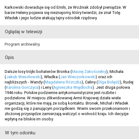
Karkowski dowiaduje się od Emilii, że Woźniak zdobył pieniądze. W
barze Heleny pojawia się nieznajomy, który twierdzi, że znał Tolę.
Władek i jego ludzie atakują tajny ośrodek rządowy.
Oglądaj w telewizji
Program archiwalny.
Opis
Dalsze losy trójki bohaterów Bronka (
Maciej Zakościelny
), Michała
(
Jakub Wesołowski
), Władka (
Jan Wieczorkowski
) oraz ich
najbliższych - Wandy (
Magdalena Różczka
), Celiny (
Olga Bołądź
), Rudej
(
Karolina Gorczyca
) i Leny (
Agnieszka Więdłocha
). Jest druga połowa
1946 roku. Polskie podziemie antykomunistyczne jest rozbite i
podzielone. W miejscu zlikwidowanej Armii Krajowej działa wiele
organizacji, które nie mają ze sobą kontaktu. Bronek, Michał i Władek
nie godzą się z panującym porządkiem. Wierni swoim przekonaniom i
złożonej przysiędze zamierzają walczyć o wolność kraju. Ich decyzje
wpłyną na bliskie im osoby.
W tym odcinku