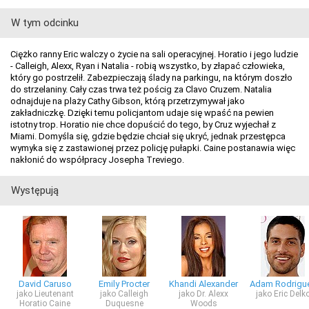
W tym odcinku
Ciężko ranny Eric walczy o życie na sali operacyjnej. Horatio i jego ludzie
- Calleigh, Alexx, Ryan i Natalia - robią wszystko, by złapać człowieka,
który go postrzelił. Zabezpieczają ślady na parkingu, na którym doszło
do strzelaniny. Cały czas trwa też pościg za Clavo Cruzem. Natalia
odnajduje na plaży Cathy Gibson, którą przetrzymywał jako
zakładniczkę. Dzięki temu policjantom udaje się wpaść na pewien
istotny trop. Horatio nie chce dopuścić do tego, by Cruz wyjechał z
Miami. Domyśla się, gdzie będzie chciał się ukryć, jednak przestępca
wymyka się z zastawionej przez policję pułapki. Caine postanawia więc
nakłonić do współpracy Josepha Treviego.
Występują
David Caruso
Emily Procter
Khandi Alexander
Adam Rodrigu
jako Lieutenant
jako Calleigh
jako Dr. Alexx
jako Eric Delk
Horatio Caine
Duquesne
Woods