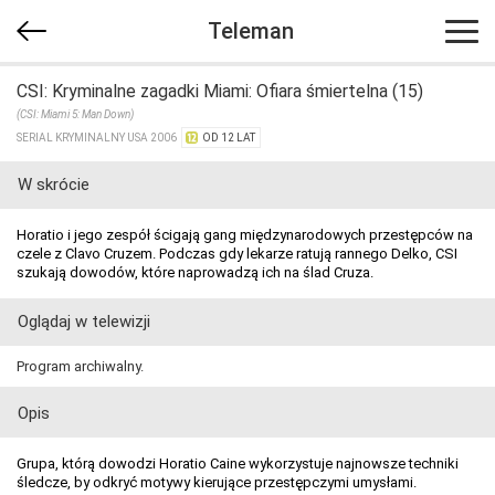
Teleman
CSI: Kryminalne zagadki Miami: Ofiara śmiertelna (15)
(CSI: Miami 5: Man Down)
SERIAL KRYMINALNY USA 2006
OD 12 LAT
W skrócie
Horatio i jego zespół ścigają gang międzynarodowych przestępców na
czele z Clavo Cruzem. Podczas gdy lekarze ratują rannego Delko, CSI
szukają dowodów, które naprowadzą ich na ślad Cruza.
Oglądaj w telewizji
Program archiwalny.
Opis
Grupa, którą dowodzi Horatio Caine wykorzystuje najnowsze techniki
śledcze, by odkryć motywy kierujące przestępczymi umysłami.