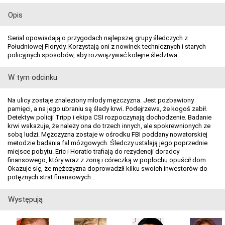
Opis
Serial opowiadają o przygodach najlepszej grupy śledczych z
Południowej Florydy. Korzystają oni z nowinek technicznych i starych
policyjnych sposobów, aby rozwiązywać kolejne śledztwa.
W tym odcinku
Na ulicy zostaje znaleziony młody mężczyzna. Jest pozbawiony
pamięci, a na jego ubraniu są ślady krwi. Podejrzewa, że kogoś zabił.
Detektyw policji Tripp i ekipa CSI rozpoczynają dochodzenie. Badanie
krwi wskazuje, że należy ona do trzech innych, ale spokrewnionych ze
sobą ludzi. Mężczyzna zostaje w ośrodku FBI poddany nowatorskiej
metodzie badania fal mózgowych. Śledczy ustalają jego poprzednie
miejsce pobytu. Eric i Horatio trafiają do rezydencji doradcy
finansowego, który wraz z żoną i córeczką w popłochu opuścił dom.
Okazuje się, że mężczyzna doprowadził kilku swoich inwestorów do
potężnych strat finansowych...
Występują