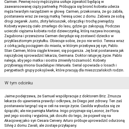
Carmen. Pewnej nocy mężczyzna usiłuje zgwałcić będącą w
zaawansowanej ciąży partnerkę. Próbująca się bronić kobieta uderza
męża twardym narzędziem w głowę. Carmen, przekonana, że go zabiła,
postanawia wraz ze swoją matką Teresą uciec z domu. Zabiera ze sobą
drogi zegarek Justo, złoty łańcuszek, obrączkę i trochę pieniędzy.
Kobiety wywożą ciało zmarłego do lasu, gdzie go zakopują. Podczas
ucieczki ciężarna kobieta rodzi dziewczynkę, którą nazywa Inocensją.
Zagubiona i przerażona Carmen decyduje się zostawić dziecko w
przyklasztornym przytułku. Obiecuje sobie, że po nie wróci. Teresa wraz
z córką jadą pociągiem do miasta, w którym przebywa jej syn, Pablo.
Stan Carmen, która ciągle krwawi, się pogarsza. Jej brat postanawia jak
najszybciej sprowadzić lekarza, Germana. Doktor ratuje jej życie. Pablo
nalega, aby jego matka i siostra zmieniły tożsamość. Kobiety
przybierają imiona Guadalupe i Manuela. Serial opowiada o losach i
perypetiach grupy pokojówek, które pracują dla mieszczańskich rodzin.
W tym odcinku
Jaime podejrzewa, że Samuel współpracuje z doktorem Briz. Zmusza
lekarza do ujawnienia prawdy i odkrywa, że Diego jest zdrowy. Ten zaś
postanawia targnąć się w celi na swoje życie. Casilda wybudza się ze
śpiączki, ale nie pamięta Martina. Inigo przyznaje się Leonor, że Flora
jest jego siostrą i wyjaśnia, jak doszło do tego, że pojawił się na
Akacjowej jako syn Cesara Cervery. Arturo próbuje uprowadzić odurzoną
Silvię z domu Zavali, ale zostaje przyłapany.