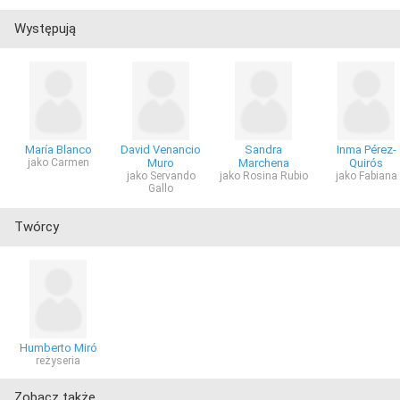
Występują
María Blanco
David Venancio
Sandra
Inma Pérez-
jako Carmen
Muro
Marchena
Quirós
jako Servando
jako Rosina Rubio
jako Fabiana
Gallo
Twórcy
Humberto Miró
reżyseria
Zobacz także