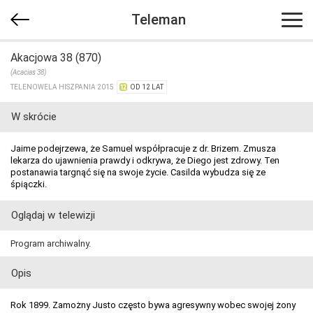
Teleman
Akacjowa 38 (870)
(Acacias 38)
TELENOWELA HISZPANIA 2015
OD 12 LAT
W skrócie
Jaime podejrzewa, że Samuel współpracuje z dr. Brizem. Zmusza
lekarza do ujawnienia prawdy i odkrywa, że Diego jest zdrowy. Ten
postanawia targnąć się na swoje życie. Casilda wybudza się ze
śpiączki.
Oglądaj w telewizji
Program archiwalny.
Opis
Rok 1899. Zamożny Justo często bywa agresywny wobec swojej żony