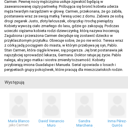
Carmen. Pewnej nocy mężczyzna usiłuje zgwałcić będącą w
zaawansowanej ciąży partnerkę. Próbująca się bronić kobieta uderza
męża twardym narzędziem w głowę. Carmen, przekonana, że go zabiła,
postanawia wraz ze swoją matką Teresą uciec z domu. Zabiera ze sobą
drogi zegarek Justo, złoty łańcuszek, obrączkę i trochę pieniędzy.
Kobiety wywożą ciało zmarłego do lasu, gdzie go zakopują. Podczas
ucieczki ciężarna kobieta rodzi dziewczynkę, którą nazywa Inocensją.
Zagubiona i przerażona Carmen decyduje się zostawić dziecko w
przyklasztornym przytułku. Obiecuje sobie, że po nie wróci. Teresa wraz
z córką jadą pociągiem do miasta, w którym przebywa jej syn, Pablo.
Stan Carmen, która ciągle krwawi, się pogarsza. Jej brat postanawia jak
najszybciej sprowadzić lekarza, Germana. Doktor ratuje jej życie. Pablo
nalega, aby jego matka i siostra zmieniły tożsamość. Kobiety
przybierają imiona Guadalupe i Manuela. Serial opowiada o losach i
perypetiach grupy pokojówek, które pracują dla mieszczańskich rodzin.
Występują
María Blanco
David Venancio
Sandra
Inma Pérez-
jako Carmen
Muro
Marchena
Quirós