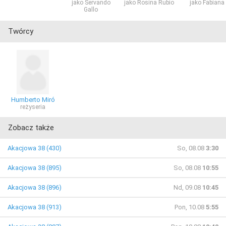
jako Servando
jako Rosina Rubio
jako Fabiana
Gallo
Twórcy
Humberto Miró
reżyseria
Zobacz także
Akacjowa 38 (430)
So, 08.08
3:30
Akacjowa 38 (895)
So, 08.08
10:55
Akacjowa 38 (896)
Nd, 09.08
10:45
Akacjowa 38 (913)
Pon, 10.08
5:55