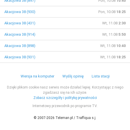
Akacjowa 38 (897)
Pon, 10.08
10:40
Akacjowa 38 (930)
Pon, 10.08
18:25
Akacjowa 38 (431)
Wt, 11.08
2:30
Akacjowa 38 (914)
Wt, 11.08
5:50
Akacjowa 38 (898)
Wt, 11.08
10:40
Akacjowa 38 (931)
Wt, 11.08
18:25
Wersja na komputer
Wyślij opinię
Lista stacji
Dzięki plikom cookie nasz serwis może działać lepiej. Korzystając z niego
zgadzasz się na ich użycie.
Zobacz szczegóły i politykę prywatności
Internetowy przewodnik po programie TV.
© 2007-2026 Teleman.pl / Traffiqua s.j.