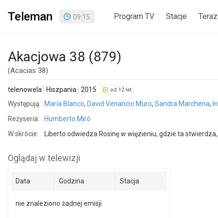
Teleman
Program TV
Stacje
Teraz
09
:
15
Akacjowa 38 (879)
(Acacias 38)
telenowela
Hiszpania
2015
od 12 lat
Występują:
María Blanco
,
David Venancio Muro
,
Sandra Marchena
,
I
Reżyseria:
Humberto Miró
W skrócie:
Liberto odwiedza Rosinę w więzieniu, gdzie ta stwierdza,
Oglądaj w telewizji
Data
Godzina
Stacja
nie znaleziono żadnej emisji