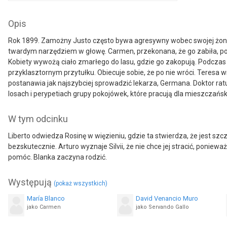
Opis
Rok 1899. Zamożny Justo często bywa agresywny wobec swojej żony
twardym narzędziem w głowę. Carmen, przekonana, że go zabiła, pos
Kobiety wywożą ciało zmarłego do lasu, gdzie go zakopują. Podczas 
przyklasztornym przytułku. Obiecuje sobie, że po nie wróci. Teresa w
postanawia jak najszybciej sprowadzić lekarza, Germana. Doktor ratuj
losach i perypetiach grupy pokojówek, które pracują dla mieszczańsk
W tym odcinku
Liberto odwiedza Rosinę w więzieniu, gdzie ta stwierdza, że jest szc
bezskutecznie. Arturo wyznaje Silvii, że nie chce jej stracić, poniew
pomóc. Blanka zaczyna rodzić.
Występują
(pokaż wszystkich)
María Blanco
David Venancio Muro
jako Carmen
jako Servando Gallo