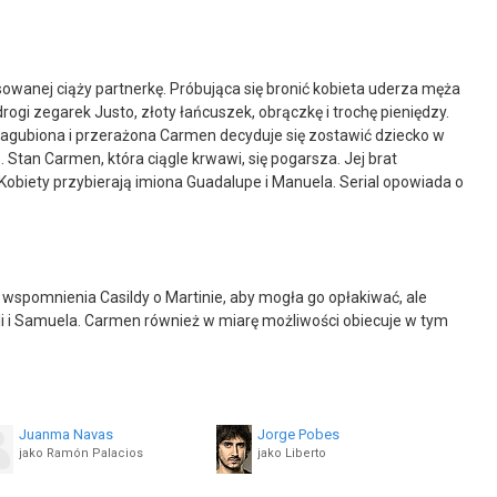
anej ciąży partnerkę. Próbująca się bronić kobieta uderza męża
i zegarek Justo, złoty łańcuszek, obrączkę i trochę pieniędzy.
 Zagubiona i przerażona Carmen decyduje się zostawić dziecko w
 Stan Carmen, która ciągle krwawi, się pogarsza. Jej brat
. Kobiety przybierają imiona Guadalupe i Manuela. Serial opowiada o
ać wspomnienia Casildy o Martinie, aby mogła go opłakiwać, ale
Ursuli i Samuela. Carmen również w miarę możliwości obiecuje w tym
Juanma Navas
Jorge Pobes
jako Ramón Palacios
jako Liberto