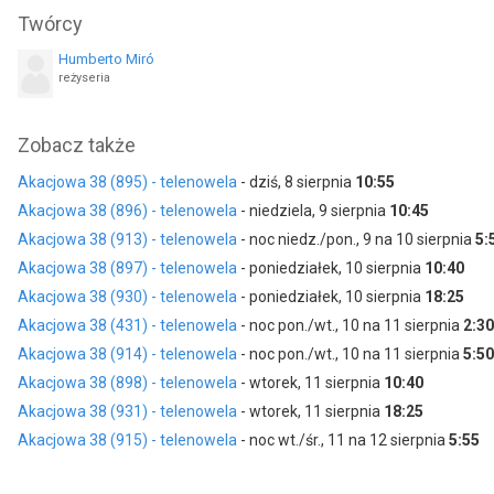
Marc Parejo
Amparo Fernández
Twórcy
jako Felipe Álvarez-Hermoso
jako Susana de Séler
Humberto Miró
Álvaro Quintana
Ana del Rey
reżyseria
jako Antonito Palacios
jako Trini Crespo
Jona García
Juan Gareda
Zobacz także
jako Jacinto
jako Samuel Alday
Akacjowa 38 (895) - telenowela
- dziś, 8 sierpnia
10:55
Akacjowa 38 (896) - telenowela
- niedziela, 9 sierpnia
10:45
Akacjowa 38 (913) - telenowela
- noc niedz./pon., 9 na 10 sierpnia
5:
Akacjowa 38 (897) - telenowela
- poniedziałek, 10 sierpnia
10:40
Akacjowa 38 (930) - telenowela
- poniedziałek, 10 sierpnia
18:25
Akacjowa 38 (431) - telenowela
- noc pon./wt., 10 na 11 sierpnia
2:30
Akacjowa 38 (914) - telenowela
- noc pon./wt., 10 na 11 sierpnia
5:50
Akacjowa 38 (898) - telenowela
- wtorek, 11 sierpnia
10:40
Akacjowa 38 (931) - telenowela
- wtorek, 11 sierpnia
18:25
Akacjowa 38 (915) - telenowela
- noc wt./śr., 11 na 12 sierpnia
5:55