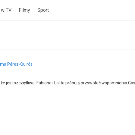
 w TV
Filmy
Sport
nma Pérez-Quirós
 że jest szczęśliwa. Fabiana i Lolita próbują przywołać wspomnienia Cas