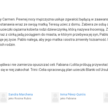
 Carmen. Pewnej nocy mężczyzna usiłuje zgwałcić będącą w zaawansow
tanawia wraz ze swoją matką Teresą uciec z domu. Zabiera ze sobą drog
ucieczki ciężarna kobieta rodzi dziewczynkę, którą nazywa Inocensją.
raz z córką jadą pociągiem do miasta, w którym przebywa jej syn, Pablo.
e jej życie. Pablo nalega, aby jego matka i siostra zmieniły tożsamość
ich rodzin.
zęśliwa i nie zamierza opuszczać celi. Fabiana i Lolita próbują przywoł
aż się w niej zakochał. Trini i Celia opracowują plan ucieczki Blanki od 
Sandra Marchena
Inma Pérez-Quirós
jako Rosina Rubio
jako Fabiana