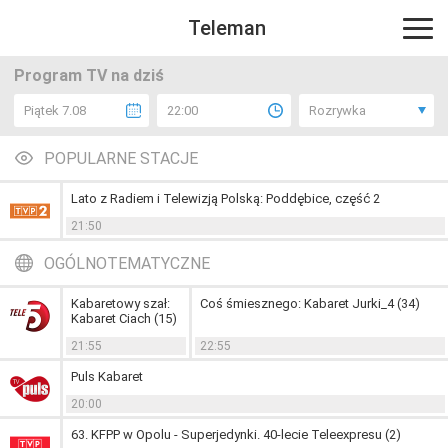
Teleman
Program TV na dziś
Piątek 7.08
22:00
Rozrywka
POPULARNE STACJE
Lato z Radiem i Telewizją Polską: Poddębice, część 2
21:50
OGÓLNOTEMATYCZNE
Kabaretowy szał:
Coś śmiesznego: Kabaret Jurki_4 (34)
Kabaret Ciach (15)
21:55
22:55
Puls Kabaret
20:00
63. KFPP w Opolu - Superjedynki. 40-lecie Teleexpresu (2)