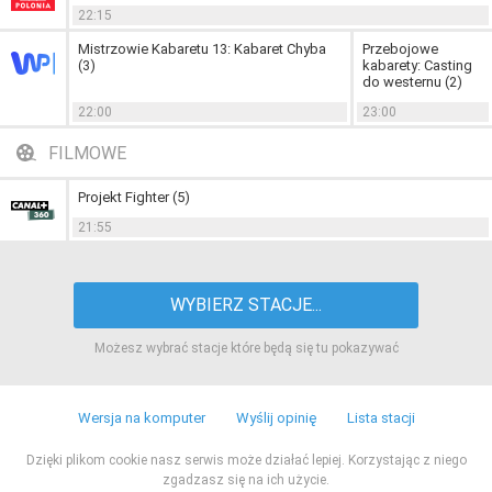
22:15
Mistrzowie Kabaretu 13: Kabaret Chyba
Przebojowe
(3)
kabarety: Casting
do westernu (2)
22:00
23:00
FILMOWE
Projekt Fighter (5)
21:55
WYBIERZ STACJE...
Możesz wybrać stacje które będą się tu pokazywać
Wersja na komputer
Wyślij opinię
Lista stacji
Dzięki plikom cookie nasz serwis może działać lepiej. Korzystając z niego
zgadzasz się na ich użycie.