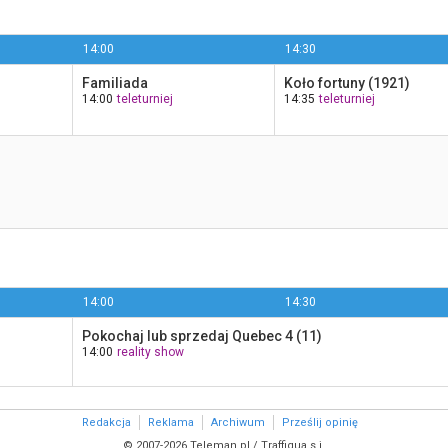
14:00
14:30
Familiada
Koło fortuny (1921)
14:00
teleturniej
14:35
teleturniej
14:00
14:30
Pokochaj lub sprzedaj Quebec 4 (11)
14:00
reality show
Redakcja
Reklama
Archiwum
Prześlij opinię
© 2007-2026 Teleman.pl / Traffiqua s.j.