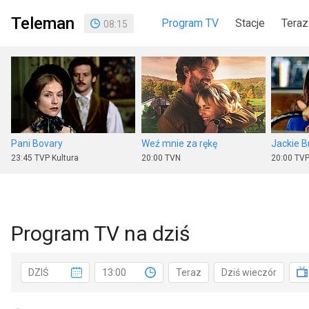
Teleman
Program TV
Stacje
Teraz
08
:
15
Pani Bovary
Weź mnie za rękę
Jackie 
23:45
TVP Kultura
20:00
TVN
20:00
TVP
Program TV na dziś
W krzywym zwierciadle: Europejskie wakacje
Ława przysięgłych
DZIŚ
13:00
Teraz
Dziś wieczór
14:40
TVN
17:25
Stopklatka
20:00
TVP