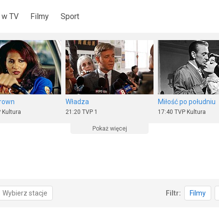
 w TV
Filmy
Sport
Brown
Władza
Miłość po południu
 Kultura
21:20
TVP 1
17:40
TVP Kultura
Pokaż więcej
Lato z Radiem i Telewizją Polską
12 godzin
Nigdy nie mów nigd
Wybierz stacje
Filtr:
Filmy
 2
20:00
TV Puls
23:05
TVP 2