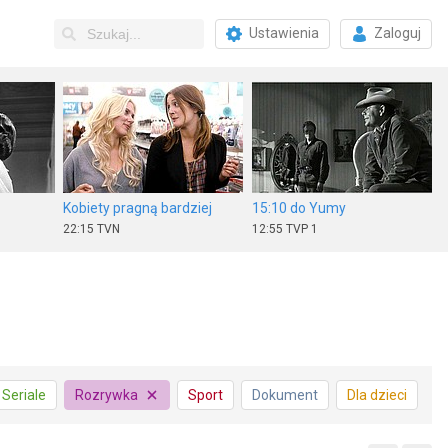
Ustawienia
Zaloguj
Kobiety pragną bardziej
15:10 do Yumy
22:15
TVN
12:55
TVP 1
y
Piłka nożna kobiet: ORLEN Ekstraliga
Królową być
Seriale
Rozrywka
Sport
Dokument
Dla dzieci
10:25
TVP Sport
12:45
TV 4