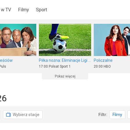
 w TV
Filmy
Sport
teściów
Piłka nożna: Eliminacje Ligi Europy UEFA
Policzalne
Puls
17:00
Polsat Sport 1
20:00
HBO
Pokaż więcej
26
Nieoczekiwana zmiana miejsc
Złap mnie, jeśli potrafisz
Tylko nie ty
Wybierz stacje
Filtr:
Filmy
 7
20:00
Stopklatka
21:00
Polsat Film