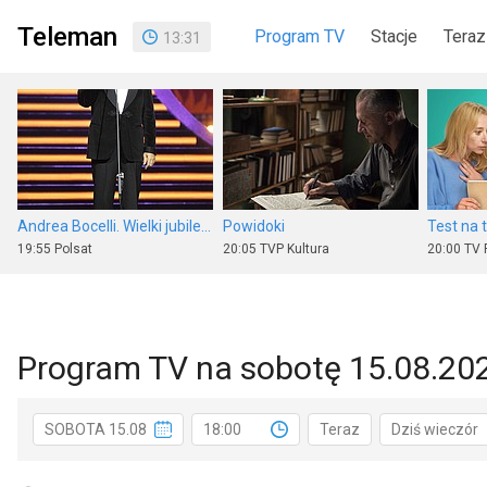
Teleman
Program TV
Stacje
Teraz
13
:
31
Andrea Bocelli. Wielki jubileusz 30-lecia występów
Powidoki
Test na 
19:55
Polsat
20:05
TVP Kultura
20:00
TV 
Program TV na sobotę 15.08.20
Piłka nożna: Eliminacje Ligi Europy UEFA
Program informacyjny 19.30
SOBOTA 15.08
18:00
Teraz
Dziś wieczór
17:50
Polsat Sport 1
19:30
TVP 1
20:00
TVN