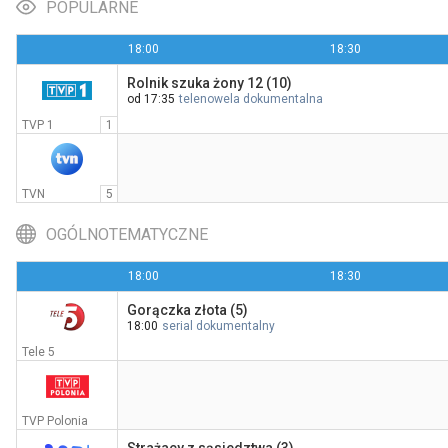
POPULARNE
18:00
18:30
Rolnik szuka żony 12 (10)
Rodzina Leśniewskich odc. 1
od 17:35
telenowela dokumentalna
17:45
TVP Kultura
TVP 1
1
TVN
5
OGÓLNOTEMATYCZNE
18:00
18:30
Gorączka złota (5)
18:00
serial dokumentalny
Tele 5
TVP Polonia