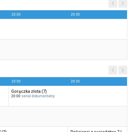
20:00
20:30
Żużel: Metalkas 2. Ekstraliga
20:00
CANAL+ Sport 5
20:00
20:30
Gorączka złota (7)
20:00
serial dokumentalny