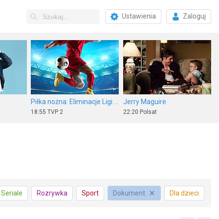
Ustawienia
Zaloguj
Piłka nożna: Eliminacje Ligi Europy UEFA
Jerry Maguire
18:55
TVP 2
22:20
Polsat
Nieukończony film
Wydarzenia 24
Seriale
Rozrywka
Sport
Dokument
Dla dzieci
22:10
ale kino+
15:30
Polsat