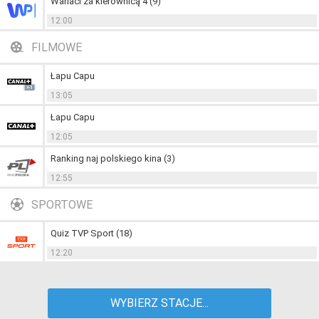
Wariaci za kierownicą 4 (9)
12:00
FILMOWE
Łapu Capu
13:05
Łapu Capu
12:05
Ranking naj polskiego kina (3)
12:55
SPORTOWE
Quiz TVP Sport (18)
12:20
WYBIERZ STACJE...