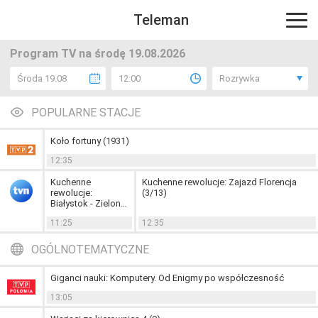
Teleman
Program TV na środę 19.08.2026
Środa 19.08
12:00
Rozrywka
POPULARNE STACJE
Koło fortuny (1931)
12:35
Kuchenne
Kuchenne rewolucje: Zajazd Florencja
rewolucje:
(3/13)
Białystok - Zielony
Nosorożec (9/13)
11:25
12:35
OGÓLNOTEMATYCZNE
Giganci nauki: Komputery. Od Enigmy po współczesność
13:05