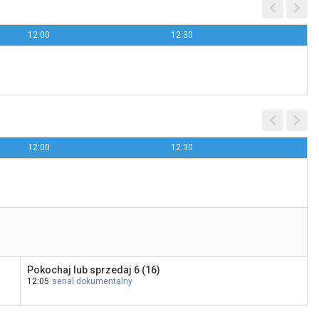
12:00
12:30
Lokatorka
20:00
Kino Polska
12:00
12:30
Pokochaj lub sprzedaj 6 (16)
12:05
serial dokumentalny