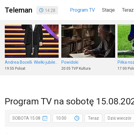
Teleman
Program TV
Stacje
Teraz
14
:
28
Andrea Bocelli. Wielki jubileusz 30-lecia występów
Powidoki
19:55
Polsat
20:05
TVP Kultura
17:00
Pols
Program TV na sobotę 15.08.20
Piłka nożna: Eliminacje Ligi Europy UEFA
Program informacyjny 19.30
SOBOTA 15.08
10:00
Teraz
Dziś wieczór
17:50
Polsat Sport 1
19:30
TVP 1
20:00
TVN