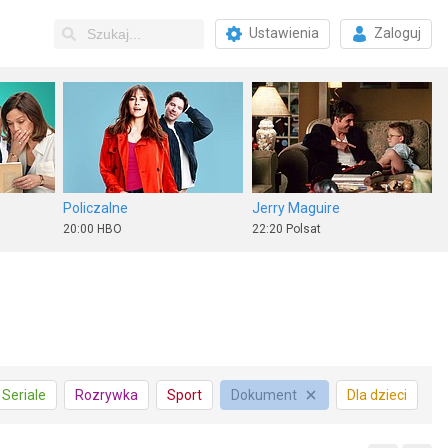
Ustawienia
Zaloguj
Policzalne
Jerry Maguire
20:00
HBO
22:20
Polsat
Nieukończony film
Rodzina Leśniewskich odc. 1
Seriale
Rozrywka
Sport
Dokument
Dla dzieci
22:10
ale kino+
17:45
TVP Kultura