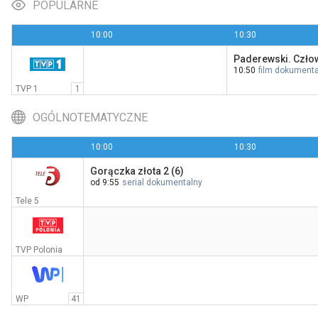
POPULARNE
10:00
10:30
Paderewski. Człow
Żużel: Metalkas 2. Ekstraliga
10:50
film dokumenta
20:00
CANAL+ Sport 5
TVP 1
1
OGÓLNOTEMATYCZNE
10:00
10:30
Gorączka złota 2 (6)
od 9:55
serial dokumentalny
Tele 5
TVP Polonia
WP
41