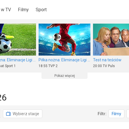
 w TV
Filmy
Sport
Piłka nożna: Eliminacje Ligi Europy UEFA
Piłka nożna: Eliminacje Ligi Europy UEFA
Test na teściów
at Sport 1
18:55
TVP 2
20:00
TV Puls
Pokaż więcej
26
Nieoczekiwana zmiana miejsc
Złap mnie, jeśli potrafisz
Tylko nie ty
Wybierz stacje
Filtr:
Filmy
 7
20:00
Stopklatka
21:00
Polsat Film