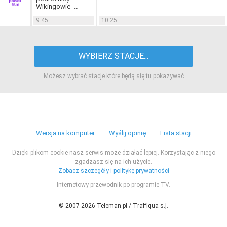
Wikingowie -
niezwykli żeglarze
9:45
10:25
(3)
WYBIERZ STACJE...
Możesz wybrać stacje które będą się tu pokazywać
Wersja na komputer
Wyślij opinię
Lista stacji
Dzięki plikom cookie nasz serwis może działać lepiej. Korzystając z niego
zgadzasz się na ich użycie.
Zobacz szczegóły i politykę prywatności
Internetowy przewodnik po programie TV.
© 2007-2026 Teleman.pl / Traffiqua s.j.