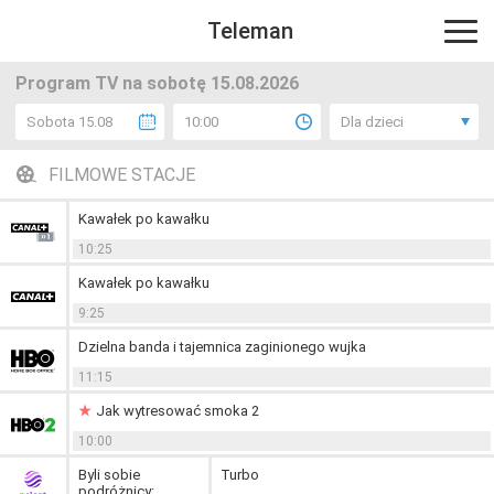
Teleman
Program TV na sobotę 15.08.2026
Sobota 15.08
10:00
Dla dzieci
FILMOWE STACJE
Kawałek po kawałku
10:25
Kawałek po kawałku
9:25
Dzielna banda i tajemnica zaginionego wujka
11:15
Jak wytresować smoka 2
10:00
Byli sobie
Turbo
podróżnicy: