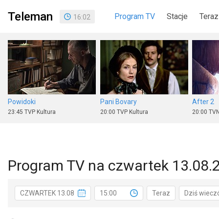
Teleman
Program TV
Stacje
Teraz
16
:
02
Powidoki
Pani Bovary
After 2
23:45
TVP Kultura
20:00
TVP Kultura
20:00
TVN
Program TV na czwartek 13.08.
Agent
W jak morderstwo
Puls Kab
CZWARTEK 13.08
15:00
Teraz
Dziś wiecz
20:10
ale kino+
22:45
Polsat
20:00
TV 