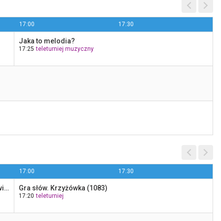
17:00
17:30
Jaka to melodia?
17:25
teleturniej muzyczny
Tenis: Turniej ATP w Montrealu
18:30
Polsat Sport 1
17:00
17:30
Rozrywka retro: Na festiwalowej scenie - Halina Frąckowiak
Gra słów. Krzyżówka (1083)
17:20
teleturniej