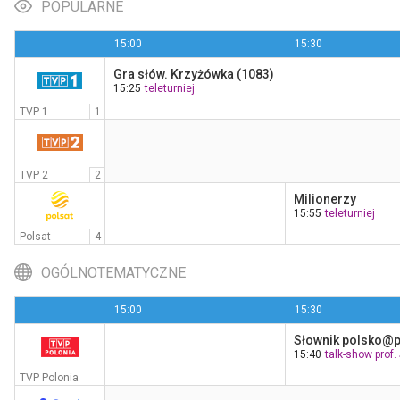
POPULARNE
15:00
15:30
Gra słów. Krzyżówka (1083)
Nikita
15:25
teleturniej
23:50
Polsat Film
TVP 1
1
TVP 2
2
Milionerzy
15:55
teleturniej
Polsat
4
OGÓLNOTEMATYCZNE
15:00
15:30
15:40
talk-show prof. 
TVP Polonia