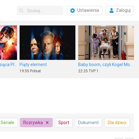
Ustawienia
Zaloguj
Valerian i Miasto Tysiąca Planet
Piąty element
Baby boom, czyli Kogel Mogel 5
19:55
Polsat
22:25
TVP 1
Strażnik Teksasu sezon 2, odc. 1
Ambulans
Mad Max: Na drodze gniewu
Seriale
Rozrywka
Sport
Dokument
Dla dzieci
21:00
Polsat Film
23:00
TVN