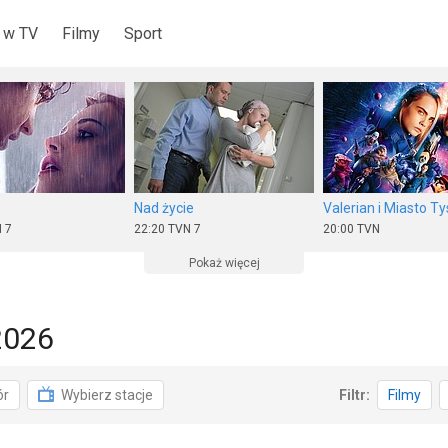
 w TV
Filmy
Sport
Nad życie
 7
22:20
TVN 7
20:00
TVN
Pokaż więcej
2026
aret
Brunet wieczorową porą
ór
Wybierz stacje
Filtr:
Filmy
Puls
20:00
Stopklatka
18:05
TV 6