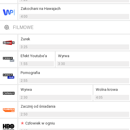
Zakochani na Hawajach
4:00
FILMOWE
Żurek
3:25
Efekt Youtube'a
Wyrwa
1:55
3:30
Pornografia
2:55
Wyrwa
Wolna krowa
2:30
4:05
Zacznij od śniadania
2:50
Człowiek w ogniu