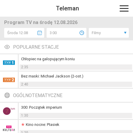
Teleman
Program TV na środę 12.08.2026
Środa 12.08
3:00
Filmy
POPULARNE STACJE
Chłopiec na galopującym koniu
2:35
Bez maski: Michael Jackson (2-ost.)
2:40
OGÓLNOTEMATYCZNE
300: Początek imperium
1:30
Kino nocne: Ptasiek
1:20