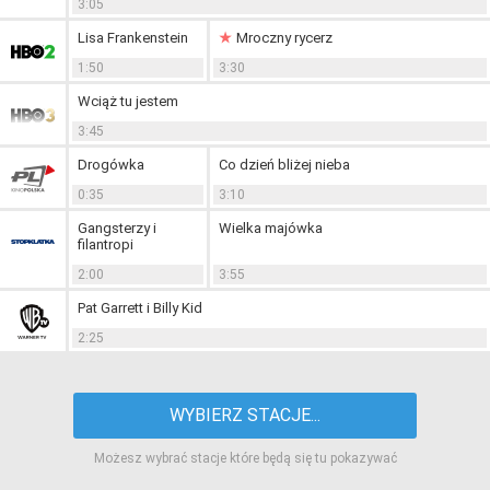
3:05
Lisa Frankenstein
Mroczny rycerz
1:50
3:30
Wciąż tu jestem
3:45
Drogówka
Co dzień bliżej nieba
0:35
3:10
Gangsterzy i
Wielka majówka
filantropi
2:00
3:55
Pat Garrett i Billy Kid
2:25
WYBIERZ STACJE...
Możesz wybrać stacje które będą się tu pokazywać