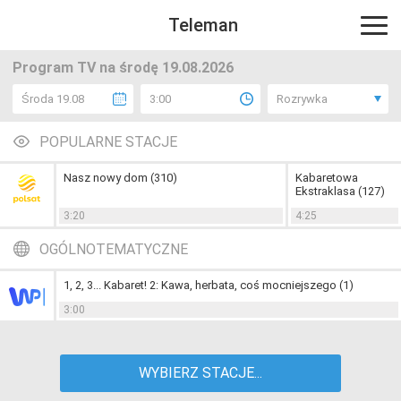
Teleman
Program TV na środę 19.08.2026
Środa 19.08
3:00
Rozrywka
POPULARNE STACJE
Nasz nowy dom (310)
Kabaretowa
Ekstraklasa (127)
3:20
4:25
OGÓLNOTEMATYCZNE
1, 2, 3... Kabaret! 2: Kawa, herbata, coś mocniejszego (1)
3:00
WYBIERZ STACJE...