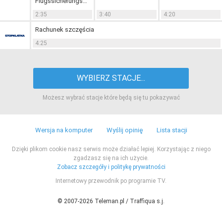
Flugssicherungsschiff
Boelcke (6)
2:35
3:40
4:20
Rachunek szczęścia
4:25
WYBIERZ STACJE...
Możesz wybrać stacje które będą się tu pokazywać
Wersja na komputer
Wyślij opinię
Lista stacji
Dzięki plikom cookie nasz serwis może działać lepiej. Korzystając z niego
zgadzasz się na ich użycie.
Zobacz szczegóły i politykę prywatności
Internetowy przewodnik po programie TV.
© 2007-2026 Teleman.pl / Traffiqua s.j.