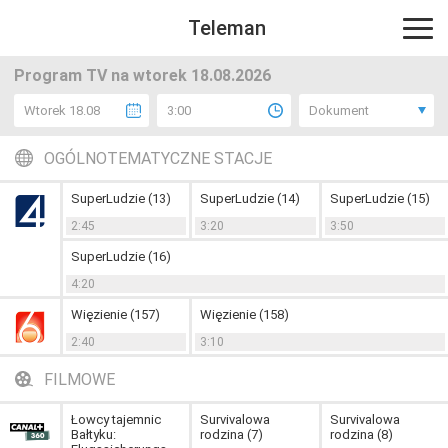
Teleman
Program TV na wtorek 18.08.2026
Wtorek 18.08
3:00
Dokument
OGÓLNOTEMATYCZNE STACJE
SuperLudzie (13)
SuperLudzie (14)
SuperLudzie (15)
2:45
3:20
3:50
SuperLudzie (16)
4:20
Więzienie (157)
Więzienie (158)
2:40
3:10
FILMOWE
Łowcy tajemnic
Survivalowa
Survivalowa
Bałtyku:
rodzina (7)
rodzina (8)