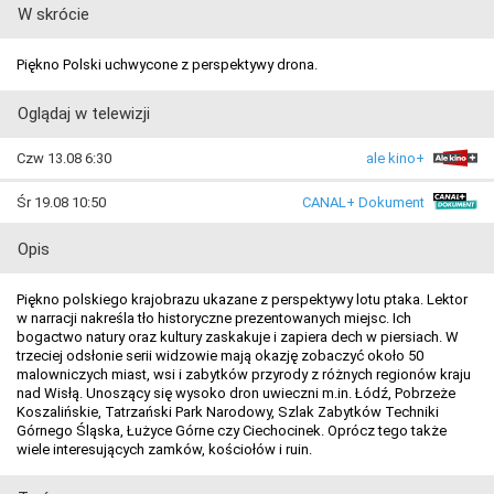
W skrócie
Piękno Polski uchwycone z perspektywy drona.
Oglądaj w telewizji
Czw 13.08 6:30
ale kino+
Śr 19.08 10:50
CANAL+ Dokument
Opis
Piękno polskiego krajobrazu ukazane z perspektywy lotu ptaka. Lektor
w narracji nakreśla tło historyczne prezentowanych miejsc. Ich
bogactwo natury oraz kultury zaskakuje i zapiera dech w piersiach. W
trzeciej odsłonie serii widzowie mają okazję zobaczyć około 50
malowniczych miast, wsi i zabytków przyrody z różnych regionów kraju
nad Wisłą. Unoszący się wysoko dron uwieczni m.in. Łódź, Pobrzeże
Koszalińskie, Tatrzański Park Narodowy, Szlak Zabytków Techniki
Górnego Śląska, Łużyce Górne czy Ciechocinek. Oprócz tego także
wiele interesujących zamków, kościołów i ruin.