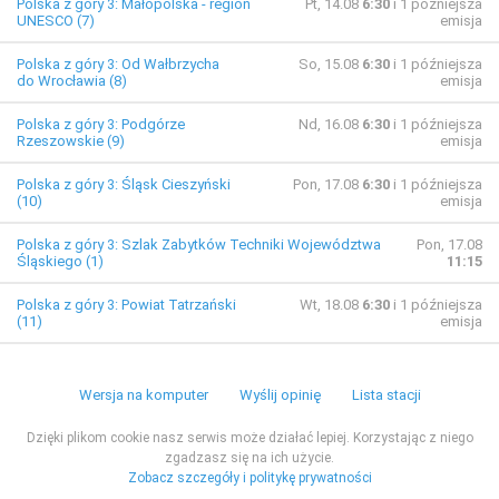
Polska z góry 3: Małopolska - region
Pt, 14.08
6:30
i 1 późniejsza
UNESCO (7)
emisja
Polska z góry 3: Od Wałbrzycha
So, 15.08
6:30
i 1 późniejsza
do Wrocławia (8)
emisja
Polska z góry 3: Podgórze
Nd, 16.08
6:30
i 1 późniejsza
Rzeszowskie (9)
emisja
Polska z góry 3: Śląsk Cieszyński
Pon, 17.08
6:30
i 1 późniejsza
(10)
emisja
Polska z góry 3: Szlak Zabytków Techniki Województwa
Pon, 17.08
Śląskiego (1)
11:15
Polska z góry 3: Powiat Tatrzański
Wt, 18.08
6:30
i 1 późniejsza
(11)
emisja
Wersja na komputer
Wyślij opinię
Lista stacji
Dzięki plikom cookie nasz serwis może działać lepiej. Korzystając z niego
zgadzasz się na ich użycie.
Zobacz szczegóły i politykę prywatności