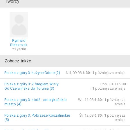
Twórcy
Rymwid
Błaszczak
reżyseria
Zobacz także
Polska z góry 3: Łużyce Górne (2)
Nd, 09.08
6:30
i 1 późniejsza emisja
Polska z góry 3: Z biegiem Wisły.
Pon, 10.08
6:30
Od Czerwińska do Torunia (3)
i 1 późniejsza emisja
Polska z góry 3: Łódź - amerykańskie
Wt, 11.08
6:30
i 1 późniejsza
miasto (4)
emisja
Polska z góry 3: Pobrzeże Koszalińskie
Śr, 12.08
6:30
i 1 późniejsza
(5)
emisja