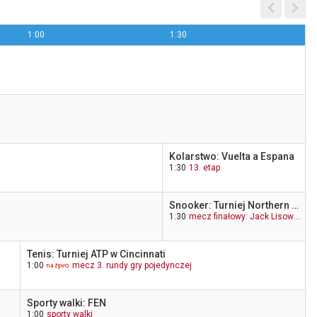
1:00
1:30
Sport
2:05
TVP Polonia
Kolarstwo: Vuelta a Espana
1:30
13. etap
Snooker: Turniej Northern Ireland Open w Belfaście
1:30
mecz finałowy: Jack Lisowski - Judd Trump
Tenis: Turniej ATP w Cincinnati
1:00
mecz 3. rundy gry pojedynczej
Sporty walki: FEN
1:00
sporty walki