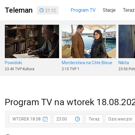
Teleman
Program TV
Stacje
Teraz
21
:
12
Powidoki
Morderstwa na Côte Bleue
Nikita
23:45
TVP Kultura
2:15
TVP 1
23:50
Pols
Program TV na wtorek 18.08.20
Batman
Ekstradycja odc. 1
Operacj
WTOREK 18.08
23:00
Teraz
Dziś wieczór
1:25
TVN
23:55
Stopklatka
0:00
TVP 