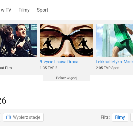
 w TV
Filmy
Sport
9. życie Louisa Draxa
at Film
1:35
TVP 2
2:05 TVP Sport
Pokaż więcej
26
a "Mincemeat"
Boscy
Wybierz stacje
Filtr:
Filmy
1
0:25
ale kino+
4:00 WP