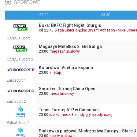
SPORTOWE
23:00
23:30
Boks: BKFC Fight Night: Sturgis
Program informacyjny 19.30
od 22:45
waga junior ciężka: Bryant Acheson - Mike Jone
1:30
TVP Polonia
CANAL+ Sport
Magazyn Metalkas 2. Ekstraliga
23:00
magazyn żużlowy
CANAL+ Sport 5
Kolarstwo: Vuelta a Espana
23:00
7. etap
Eurosport 1
Snooker: Turniej China Open
23:00
mecz finałowy
Eurosport 2
Tenis: Turniej ATP w Cincinnati
23:00
mecz 3. rundy gry pojedynczej
Polsat Sport 1
Siatkówka plażowa: Mistrzostwa Europy - Stare J
23:00
sporty plażowe