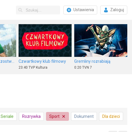
Ustawienia
Zaloguj
Lekkoatletyka: Mistrzostwa świata U-20 - Oregon 2026
Czwartkowy klub filmowy
Gremliny rozrabiają
23:40
TVP Kultura
0:20
TVN 7
Inspektor Vera 4 sezon 4, odc. 1
Syn przeznaczenia
Ultraviolet
Seriale
Rozrywka
Sport
Dokument
Dla dzieci
23:10
CANAL+ Film
23:55
TV 6