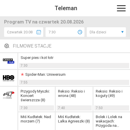
Teleman
Program TV na czwartek 20.08.2026
Czwartek 20.08
7:30
Dla dzieci
FILMOWE STACJE
Super pies i kot łotr
7:30
Spider-Man: Uniwersum
7:55
Przygody Myszki:
Reksio: Reksio i
Reksio: Reksio i
Koncert
wrona (48)
koguty (49)
świerszcza (8)
7:30
7:40
7:50
Miś Kudłatek: Nad
Miś Kudłatek:
Bolek i Lolek na
morzem (7)
Lalka Agnieszki (8)
wakacjach:
Przygoda na
pustyni (10)