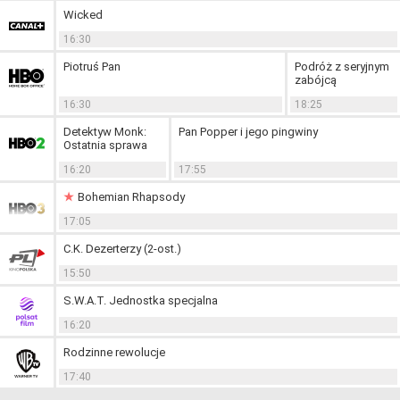
Wicked
16:30
Piotruś Pan
Podróż z seryjnym
zabójcą
16:30
18:25
Detektyw Monk:
Pan Popper i jego pingwiny
Ostatnia sprawa
16:20
17:55
Bohemian Rhapsody
17:05
C.K. Dezerterzy (2-ost.)
15:50
S.W.A.T. Jednostka specjalna
16:20
Rodzinne rewolucje
17:40