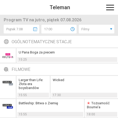
Teleman
Program TV na jutro, piątek 07.08.2026
Piątek 7.08
17:00
Filmy
OGÓLNOTEMATYCZNE STACJE
U Pana Boga za piecem
15:25
FILMOWE
Larger than Life:
Wicked
Złota era
boysbandów
15:55
17:30
Battleship: Bitwa o Ziemię
Tożsamość
Bourne'a
15:55
18:00