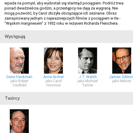
wpada na pomysł, aby wydostali się stamtąd pociągiem. Podróż trwa
ponad dwadzieścia godzin, a przestępcy nie dają za wygraną. Nie
mogą pozwolić, by Carol złożyła obciążające ich zeznania. Obraz
zainspirowany jednym z najważniejszych filmów z pociągiem w tle -
"Wąskim marginesem" z 1952 roku w reżyserii Richarda Fleischera.
Występują
Gene Hackman
Anne Archer
J.T. Walsh
James Sikkin
jako Robert
jako Carol
jako Michael
jako Nelson
Caulfield
Hunnicut
Tarlow
Twórcy