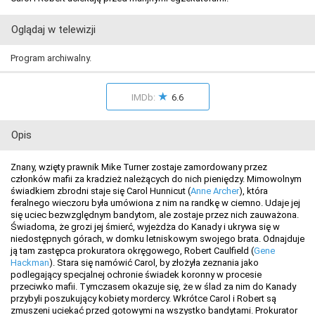
Oglądaj w telewizji
Program archiwalny.
★
IMDb:
6.6
Opis
Znany, wzięty prawnik Mike Turner zostaje zamordowany przez
członków mafii za kradzież należących do nich pieniędzy. Mimowolnym
świadkiem zbrodni staje się Carol Hunnicut (
Anne Archer
), która
feralnego wieczoru była umówiona z nim na randkę w ciemno. Udaje jej
się uciec bezwzględnym bandytom, ale zostaje przez nich zauważona.
Świadoma, że grozi jej śmierć, wyjeżdża do Kanady i ukrywa się w
niedostępnych górach, w domku letniskowym swojego brata. Odnajduje
ją tam zastępca prokuratora okręgowego, Robert Caulfield (
Gene
Hackman
). Stara się namówić Carol, by złożyła zeznania jako
podlegający specjalnej ochronie świadek koronny w procesie
przeciwko mafii. Tymczasem okazuje się, że w ślad za nim do Kanady
przybyli poszukujący kobiety mordercy. Wkrótce Carol i Robert są
zmuszeni uciekać przed gotowymi na wszystko bandytami. Prokurator