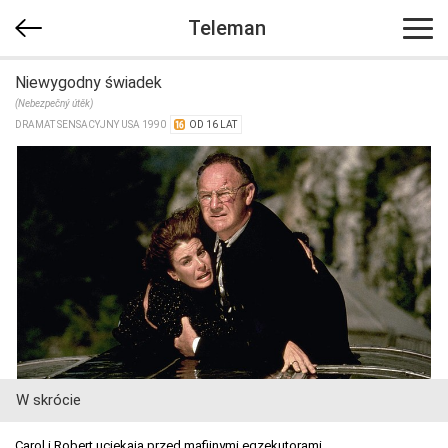
Teleman
Niewygodny świadek
(Nebezpečný útěk)
DRAMAT SENSACYJNY USA 1990
OD 16 LAT
W skrócie
Carol i Robert uciekają przed mafijnymi egzekutorami.