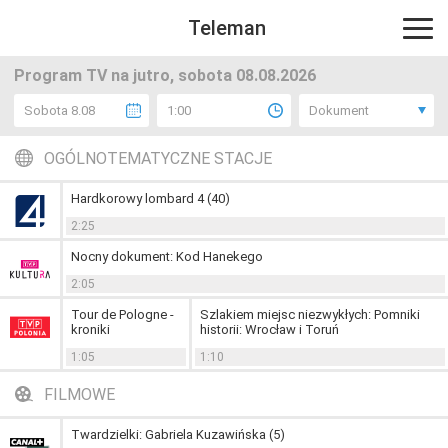
Teleman
Program TV na jutro, sobota 08.08.2026
Sobota 8.08
1:00
Dokument
OGÓLNOTEMATYCZNE STACJE
Hardkorowy lombard 4 (40)
2:25
Nocny dokument: Kod Hanekego
2:05
Tour de Pologne -
Szlakiem miejsc niezwykłych: Pomniki
kroniki
historii: Wrocław i Toruń
1:05
1:10
FILMOWE
Twardzielki: Gabriela Kuzawińska (5)