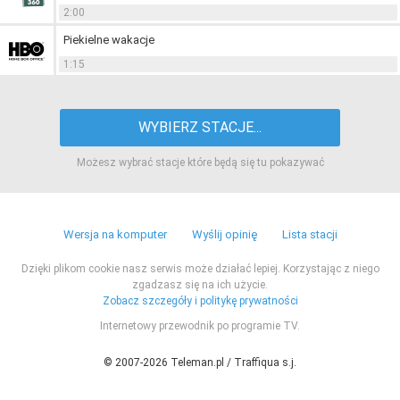
2:00
Piekielne wakacje
1:15
WYBIERZ STACJE...
Możesz wybrać stacje które będą się tu pokazywać
Wersja na komputer
Wyślij opinię
Lista stacji
Dzięki plikom cookie nasz serwis może działać lepiej. Korzystając z niego
zgadzasz się na ich użycie.
Zobacz szczegóły i politykę prywatności
Internetowy przewodnik po programie TV.
© 2007-2026 Teleman.pl / Traffiqua s.j.