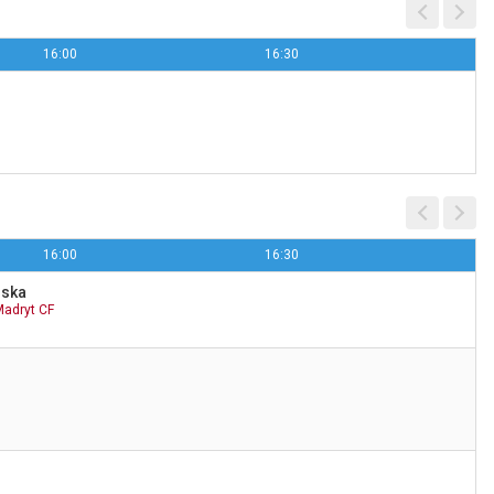
16:00
16:30
Puls Kabaret
20:00
TV Puls
16:00
16:30
ńska
Madryt CF