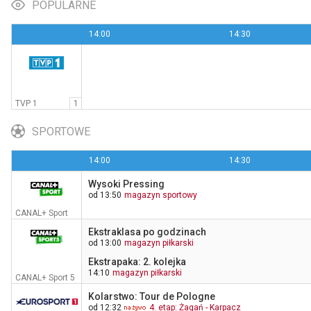
POPULARNE
14:00
14:30
Fakty
19:00
TVN
TVP 1
1
SPORTOWE
14:00
14:30
Wysoki Pressing
od 13:50
magazyn sportowy
CANAL+ Sport
Ekstraklasa po godzinach
od 13:00
magazyn piłkarski
Ekstrapaka: 2. kolejka
14:10
magazyn piłkarski
CANAL+ Sport 5
Kolarstwo: Tour de Pologne
od 12:32
4. etap: Żagań - Karpacz