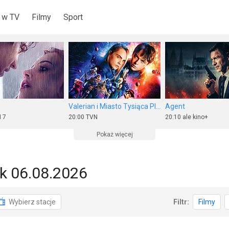
 w TV
Filmy
Sport
Valerian i Miasto Tysiąca Planet
Agent
 7
20:00
TVN
20:10
ale kino+
Pokaż więcej
k 06.08.2026
Strażnik Teksasu sezon 2, odc. 1
Tenis: Turniej ATP w Montrealu
Piąty element
Wybierz stacje
Filtr:
Filmy
6
18:30
Polsat Sport 1
19:55
Polsat