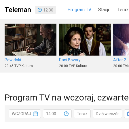
Teleman
Program TV
Stacje
Teraz
12
:
30
Powidoki
Pani Bovary
After 2
23:45
TVP Kultura
20:00
TVP Kultura
20:00
TVN
Program TV na wczoraj, czwarte
W jak morderstwo
Nikita
WCZORAJ
14:00
Teraz
Dziś wieczór
22:45
Polsat
23:50
Polsat Film
18:05
TV 