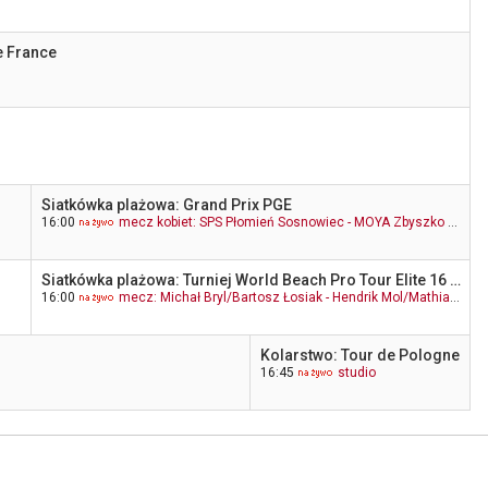
e France
Siatkówka plażowa: Grand Prix PGE
16:00
mecz kobiet: SPS Płomień Sosnowiec - MOYA Zbyszko Radomka Radom
Siatkówka plażowa: Turniej World Beach Pro Tour Elite 16 w Hamburgu
16:00
mecz: Michał Bryl/Bartosz Łosiak - Hendrik Mol/Mathias Berntsen
Kolarstwo: Tour de Pologne
16:45
studio