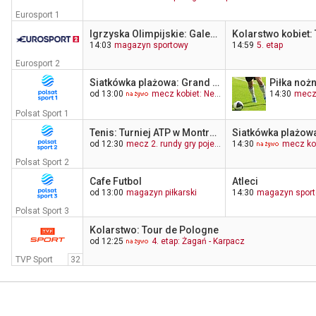
Eurosport 1
Igrzyska Olimpijskie: Galeria Sław Paryż 2024
Kolarstwo kobiet:
14:03
magazyn sportowy
14:59
5. etap
Eurosport 2
Siatkówka plażowa: Grand Prix PGE
Piłka nożn
od 13:00
mecz kobiet: Netland MKS Kalisz - SPS Płomień Sosnowiec
14:30
mecz 
Polsat Sport 1
Tenis: Turniej ATP w Montrealu
Siatkówka plażowa
od 12:30
mecz 2. rundy gry pojedynczej
14:30
mecz kob
Polsat Sport 2
Cafe Futbol
Atleci
od 13:00
magazyn piłkarski
14:30
magazyn spor
Polsat Sport 3
Kolarstwo: Tour de Pologne
od 12:25
4. etap: Żagań - Karpacz
TVP Sport
32