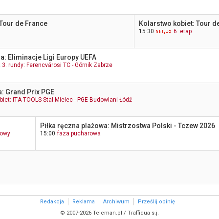
 Tour de France
Kolarstwo kobiet: Tour d
15:30
6. etap
a: Eliminacje Ligi Europy UEFA
3. rundy: Ferencvárosi TC - Górnik Zabrze
: Grand Prix PGE
iet: ITA TOOLS Stal Mielec - PGE Budowlani Łódź
Piłka ręczna plażowa: Mistrzostwa Polski - Tczew 2026
towy
15:00
faza pucharowa
Redakcja
Reklama
Archiwum
Prześlij opinię
© 2007-2026 Teleman.pl / Traffiqua s.j.