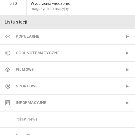
5:20
Wydarzenia wieczorne
magazyn informacyjny
Lista stacji
POPULARNE
TVP 1
OGÓLNOTEMATYCZNE
TVP 2
Metro TV
FILMOWE
Polsat
Nowa TV
13 Ulica
SPORTOWE
TVN
Polonia 1
ale kino+
CANAL+ Extra 1
INFORMACYJNE
Polsat 2
AMC
CANAL+ Extra 2
Polsat News