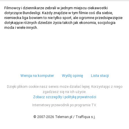
Filmowcy i dziennikarze zebrali w jednym miejscu ciekawostki
dotyczące Bundesligi. Każdy znajdzie w tym filmie coś dla siebie,
niemiecka liga bowiem to nie tylko sport, ale ogromne przedsięwzięcie
dotykające różnych dziedzin życia takich jak ekonomia, socjologia
moda i wiele innych.
Wersja na komputer
Wyślij opinię
Lista stacji
Dzięki plikom cookie nasz serwis może działać lepiej. Korzystając z niego
zgadzasz się na ich użycie.
Zobacz szczegóły i politykę prywatności
Internetowy przewodnik po programie TV.
© 2007-2026 Teleman.pl / Traffiqua s.j.