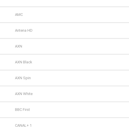
Polsat 2
AMC
Super Polsat
Antena HD
Tele 5
AXN
TV 4
AXN Black
TV 6
AXN Spin
TV Puls
AXN White
TV Puls 2
BBC First
TVN 7
CANAL+ 1