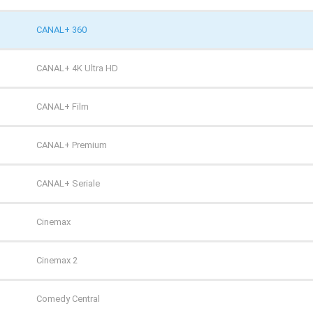
TVP HD
CANAL+ 360
TVP Kultura
CANAL+ 4K Ultra HD
TVP Kultura 2
CANAL+ Film
TVP Polonia
CANAL+ Premium
TVS
CANAL+ Seriale
WP
Cinemax
ZOOM
Cinemax 2
Comedy Central