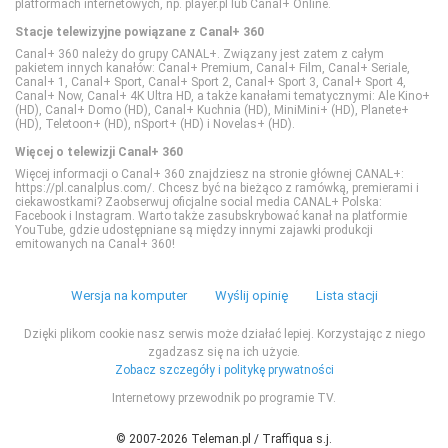
platformach internetowych, np. player.pl lub Canal+ Online.
Stacje telewizyjne powiązane z Canal+ 360
Polsat Sport 3
Nat Geo People
TVN Style
Canal+ 360 należy do grupy CANAL+. Związany jest zatem z całym
pakietem innych kanałów: Canal+ Premium, Canal+ Film, Canal+ Seriale,
Canal+ 1, Canal+ Sport, Canal+ Sport 2, Canal+ Sport 3, Canal+ Sport 4,
Canal+ Now, Canal+ 4K Ultra HD, a także kanałami tematycznymi: Ale Kino+
Polsat Sport Extra 1
National Geographic
TVN Turbo
(HD), Canal+ Domo (HD), Canal+ Kuchnia (HD), MiniMini+ (HD), Planete+
(HD), Teletoon+ (HD), nSport+ (HD) i Novelas+ (HD).
Więcej o telewizji Canal+ 360
Polsat Sport Extra 2
National Geographic Wild
TVP Kobieta
Więcej informacji o Canal+ 360 znajdziesz na stronie głównej CANAL+:
https://pl.canalplus.com/. Chcesz być na bieżąco z ramówką, premierami i
ciekawostkami? Zaobserwuj oficjalne social media CANAL+ Polska:
Polsat Sport Extra 3
PLANETE+
Facebook i Instagram. Warto także zasubskrybować kanał na platformie
YouTube, gdzie udostępniane są między innymi zajawki produkcji
emitowanych na Canal+ 360!
Polsat Sport Extra 4
Polsat Doku
Wersja na komputer
Wyślij opinię
Lista stacji
Polsat Sport Fight
Polsat Viasat Explore
Dzięki plikom cookie nasz serwis może działać lepiej. Korzystając z niego
zgadzasz się na ich użycie.
Zobacz szczegóły i politykę prywatności
Polsat Sport Premium 1
Polsat Viasat History
Internetowy przewodnik po programie TV.
Polsat Sport Premium 2
Polsat Viasat Nature
© 2007-2026 Teleman.pl / Traffiqua s.j.