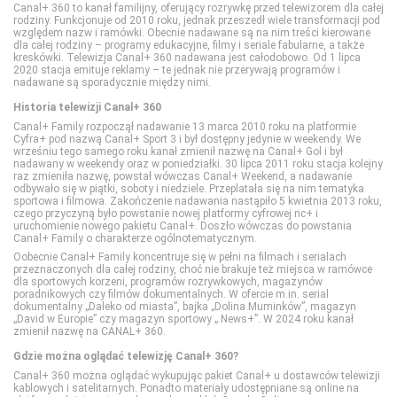
Eleven Sports 1
Discovery Channel
Food Network
Disney Channel
Canal+ 360 to kanał familijny, oferujący rozrywkę przed telewizorem dla całej
rodziny. Funkcjonuje od 2010 roku, jednak przeszedł wiele transformacji pod
względem nazw i ramówki. Obecnie nadawane są na nim treści kierowane
dla całej rodziny – programy edukacyjne, filmy i seriale fabularne, a także
Eleven Sports 2
Discovery Historia
HGTV
Disney Junior
kreskówki. Telewizja Canal+ 360 nadawana jest całodobowo. Od 1 lipca
2020 stacja emituje reklamy – te jednak nie przerywają programów i
nadawane są sporadycznie między nimi.
Eleven Sports 3
Discovery Life
Lifetime
Disney XD
Historia telewizji Canal+ 360
Canal+ Family rozpoczął nadawanie 13 marca 2010 roku na platformie
Cyfra+ pod nazwą Canal+ Sport 3 i był dostępny jedynie w weekendy. We
Eleven Sports 4
Discovery Science
Polsat Cafe
MiniMini+
wrześniu tego samego roku kanał zmienił nazwę na Canal+ Gol i był
nadawany w weekendy oraz w poniedziałki. 30 lipca 2011 roku stacja kolejny
raz zmieniła nazwę, powstał wówczas Canal+ Weekend, a nadawanie
odbywało się w piątki, soboty i niedziele. Przeplatała się na nim tematyka
Eurosport 1
DTX (d. Discovery Turbo Xtra)
Polsat Games
Nickelodeon
sportowa i filmowa. Zakończenie nadawania nastąpiło 5 kwietnia 2013 roku,
czego przyczyną było powstanie nowej platformy cyfrowej nc+ i
uruchomienie nowego pakietu Canal+. Doszło wówczas do powstania
Canal+ Family o charakterze ogólnotematycznym.
Eurosport 2
Fokus TV
Polsat Play
Nicktoons
Oobecnie Canal+ Family koncentruje się w pełni na filmach i serialach
przeznaczonych dla całej rodziny, choć nie brakuje też miejsca w ramówce
dla sportowych korzeni, programów rozrywkowych, magazynów
poradnikowych czy filmów dokumentalnych. W ofercie m.in. serial
Extreme Sports Channel
HISTORY
Polsat Rodzina
TVP ABC
dokumentalny „Daleko od miasta”, bajka „Dolina Muminków”, magazyn
„David w Europie” czy magazyn sportowy „ News+”. W 2024 roku kanał
zmienił nazwę na CANAL+ 360.
Polsat Sport 1
HISTORY 2
TLC
Gdzie można oglądać telewizję Canal+ 360?
Canal+ 360 można oglądać wykupując pakiet Canal+ u dostawców telewizji
kablowych i satelitarnych. Ponadto materiały udostępniane są online na
Polsat Sport 2
ID
TTV