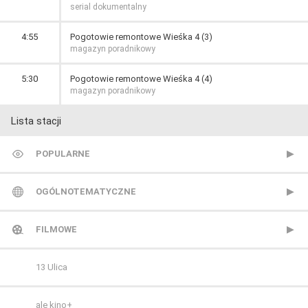
serial dokumentalny
4:55
Pogotowie remontowe Wieśka 4 (3)
magazyn poradnikowy
5:30
Pogotowie remontowe Wieśka 4 (4)
magazyn poradnikowy
Lista stacji
POPULARNE
TVP 1
OGÓLNOTEMATYCZNE
TVP 2
Metro TV
FILMOWE
Polsat
Nowa TV
13 Ulica
TVN
Polonia 1
ale kino+