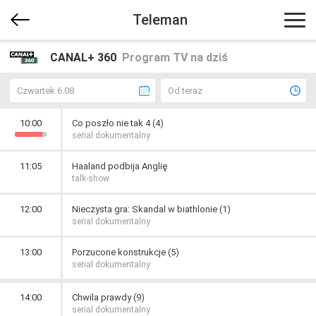
Teleman
CANAL+ 360
Program TV na dziś
Czwartek 6.08
Od teraz
10:00
Co poszło nie tak 4 (4)
serial dokumentalny
11:05
Haaland podbija Anglię
talk-show
12:00
Nieczysta gra: Skandal w biathlonie (1)
serial dokumentalny
13:00
Porzucone konstrukcje (5)
serial dokumentalny
14:00
Chwila prawdy (9)
serial dokumentalny