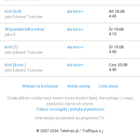
Król (6/8)
ale kino+
Wt 18.08
4:45
jako Edward Tiutczew
Wspaniałe kilka minut
ale kino+
Śr 19.08
4:15
jako Ó
Król (7)
ale kino+
Śr 19.08
4:50
jako Edward Tiutczew
Król (8-ost.)
ale kino+
Czw 20.08
4:40
jako Edward Tiutczew
Wersja na komputer
Wyślij opinię
Lista stacji
Dzięki plikom cookie nasz serwis może działać lepiej. Korzystając z niego
zgadzasz się na ich użycie.
Zobacz szczegóły i politykę prywatności
Internetowy przewodnik po programie TV.
© 2007-2026 Teleman.pl / Traffiqua s.j.