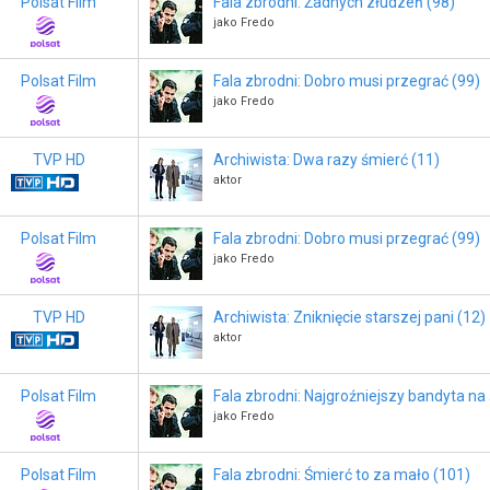
Polsat Film
Fala zbrodni: Żadnych złudzeń (98)
jako Fredo
Polsat Film
Fala zbrodni: Dobro musi przegrać (99)
jako Fredo
TVP HD
Archiwista: Dwa razy śmierć (11)
aktor
Polsat Film
Fala zbrodni: Dobro musi przegrać (99)
jako Fredo
TVP HD
Archiwista: Zniknięcie starszej pani (12)
aktor
Polsat Film
Fala zbrodni: Najgroźniejszy bandyta na
jako Fredo
Polsat Film
Fala zbrodni: Śmierć to za mało (101)