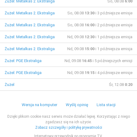
Żużel: Metalkas 2. Ekstraliga
So, 08.08
6:00
Żużel: Metalkas 2. Ekstraliga
So, 08.08
13:30
i 3 późniejsze emisje
Żużel: Metalkas 2. Ekstraliga
So, 08.08
16:00
i 2 późniejsze emisje
Żużel: Metalkas 2. Ekstraliga
Nd, 09.08
12:30
i 1 późniejsza emisja
Żużel: Metalkas 2. Ekstraliga
Nd, 09.08
15:00
i 1 późniejsza emisja
Żużel: PGE Ekstraliga
Nd, 09.08
16:45
i 5 późniejszych emisji
Żużel: PGE Ekstraliga
Nd, 09.08
19:15
i 4 późniejsze emisje
Żużel
Śr, 12.08
0:20
Wersja na komputer
Wyślij opinię
Lista stacji
Dzięki plikom cookie nasz serwis może działać lepiej. Korzystając z niego
zgadzasz się na ich użycie.
Zobacz szczegóły i politykę prywatności
Internetowy przewodnik po programie TV.