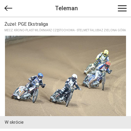
Teleman
Żużel: PGE Ekstraliga
MECZ: KRONO-PLAST WŁÓKNIARZ CZĘSTOCHOWA - STELMET FALUBAZ ZIELONA GÓRA
W skrócie