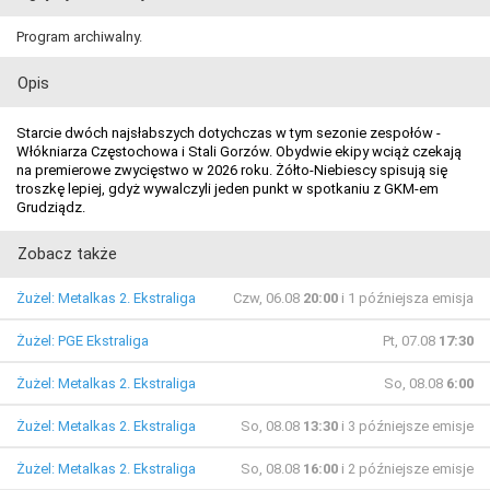
Program archiwalny.
Opis
Starcie dwóch najsłabszych dotychczas w tym sezonie zespołów -
Włókniarza Częstochowa i Stali Gorzów. Obydwie ekipy wciąż czekają
na premierowe zwycięstwo w 2026 roku. Żółto-Niebiescy spisują się
troszkę lepiej, gdyż wywalczyli jeden punkt w spotkaniu z GKM-em
Grudziądz.
Zobacz także
Żużel: Metalkas 2. Ekstraliga
Czw, 06.08
20:00
i 1 późniejsza emisja
Żużel: PGE Ekstraliga
Pt, 07.08
17:30
Żużel: Metalkas 2. Ekstraliga
So, 08.08
6:00
Żużel: Metalkas 2. Ekstraliga
So, 08.08
13:30
i 3 późniejsze emisje
Żużel: Metalkas 2. Ekstraliga
So, 08.08
16:00
i 2 późniejsze emisje