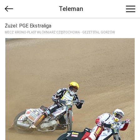
Teleman
Żużel: PGE Ekstraliga
MECZ: KRONO-PLAST WŁÓKNIARZ CZĘSTOCHOWA - GEZET STAL GORZÓW